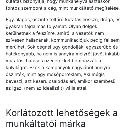
kutatás bizonyítja, hogy munkahelyválasztáskor
fontos szempont a cég, mint munkáltató megítélése.
Egy alapos, őszinte feltáró kutatás hosszú, drága, és
gyakran fájdalmas folyamat. Olyan dolgok
kerülhetnek a felszínre, amiről a vezetők nem
szívesen hallanának, kommunikációjuk pedig fel sem
merülhet. Sok cégnél úgy gondolják, egyszerűbb és
hatékonyabb, ha nem is annyira mélyről jövő, inkább
mutatós, hatásos üzenetekkel bombázzák a
külvilágot. Ezek a kampányok nagyjából anniyra
őszinték, mint egy mosóporreklám, Aki mégis
beveszi, azt keserű csalódás éri, amikor szembesül
az igazi (nem az idealizált) vállalattal.
Korlátozott lehetőségek a
munkáltatói márka