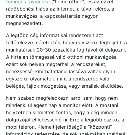
tömeges távmunka
(“home office”) és az ezzel
rádöbbenés: hiába az internet, a távoli elérés, a
munkavégzés, a kapcsolattartás nagyon
megnehezedett.
A legtöbb cég informatikai rendszereit azt
feltételezve méretezték, hogy egyszerre legfeljebb a
munkatársak 20-30 százaléka fog távolról dolgozni.
A hirtelen tömegessé váló otthoni munkavégzés
ezért sok helyen megterheli a rendszereket,
nehézkessé, kibírhatatlanul lassúvá váltak olyan
egyszerű folyamatok, mint a rendszerbe való
belépés, fájlok mozgatása, vagy emailek elküldése.
Nem szabad megfeledkezni arról sem, hogy nem
mindenki ül egész nap a monitor előtt. A mostani
helyzetben kiemelten fontos, hogy a cég minden
dolgozóját el lehessen érni. Erre a legjobb eszköz a
mobiltelefon. Kiemelt jelentőségű a “központi”
információk terjesztése, de sok szakmában (például