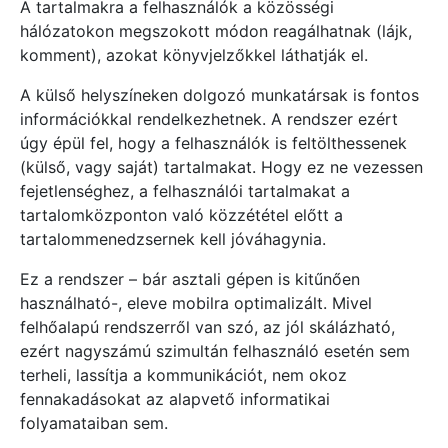
A tartalmakra a felhasználók a közösségi
hálózatokon megszokott módon reagálhatnak (lájk,
komment), azokat könyvjelzőkkel láthatják el.
A külső helyszíneken dolgozó munkatársak is fontos
információkkal rendelkezhetnek. A rendszer ezért
úgy épül fel, hogy a felhasználók is feltölthessenek
(külső, vagy saját) tartalmakat. Hogy ez ne vezessen
fejetlenséghez, a felhasználói tartalmakat a
tartalomközponton való közzététel előtt a
tartalommenedzsernek kell jóváhagynia.
Ez a rendszer – bár asztali gépen is kitűnően
használható-, eleve mobilra optimalizált. Mivel
felhőalapú rendszerről van szó, az jól skálázható,
ezért nagyszámú szimultán felhasználó esetén sem
terheli, lassítja a kommunikációt, nem okoz
fennakadásokat az alapvető informatikai
folyamataiban sem.