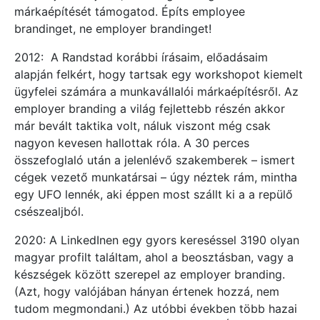
márkaépítését támogatod. Építs employee
brandinget, ne employer brandinget!
2012: A Randstad korábbi írásaim, előadásaim
alapján felkért, hogy tartsak egy workshopot kiemelt
ügyfelei számára a munkavállalói márkaépítésről. Az
employer branding a világ fejlettebb részén akkor
már bevált taktika volt, náluk viszont még csak
nagyon kevesen hallottak róla. A 30 perces
összefoglaló után a jelenlévő szakemberek – ismert
cégek vezető munkatársai – úgy néztek rám, mintha
egy UFO lennék, aki éppen most szállt ki a a repülő
csészealjból.
2020: A LinkedInen egy gyors kereséssel 3190 olyan
magyar profilt találtam, ahol a beosztásban, vagy a
készségek között szerepel az employer branding.
(Azt, hogy valójában hányan értenek hozzá, nem
tudom megmondani.) Az utóbbi években több hazai