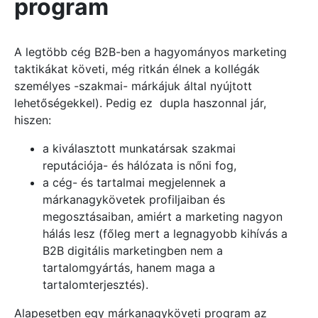
program
A legtöbb cég B2B-ben a hagyományos marketing
taktikákat követi, még ritkán élnek a kollégák
személyes -szakmai- márkájuk által nyújtott
lehetőségekkel). Pedig ez dupla haszonnal jár,
hiszen:
a kiválasztott munkatársak szakmai
reputációja- és hálózata is nőni fog,
a cég- és tartalmai megjelennek a
márkanagykövetek profiljaiban és
megosztásaiban, amiért a marketing nagyon
hálás lesz (főleg mert a legnagyobb kihívás a
B2B digitális marketingben nem a
tartalomgyártás, hanem maga a
tartalomterjesztés).
Alapesetben egy márkanagyköveti program az