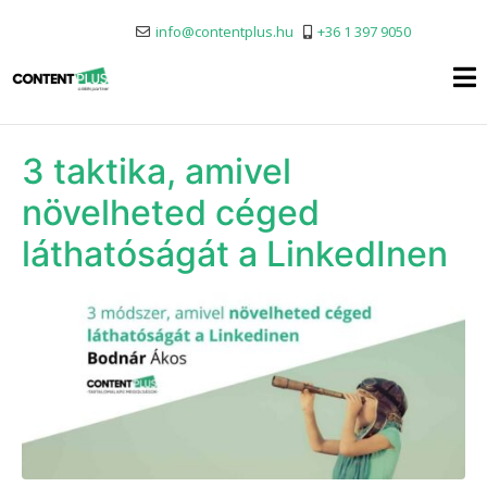
info@contentplus.hu
+36 1 397 9050
3 taktika, amivel
növelheted céged
láthatóságát a LinkedInen