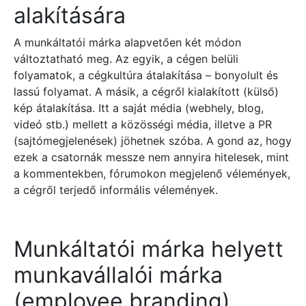
alakítására
A munkáltatói márka alapvetően két módon
változtatható meg. Az egyik, a cégen belüli
folyamatok, a cégkultúra átalakítása – bonyolult és
lassú folyamat. A másik, a cégről kialakított (külső)
kép átalakítása. Itt a saját média (webhely, blog,
videó stb.) mellett a közösségi média, illetve a PR
(sajtómegjelenések) jöhetnek szóba. A gond az, hogy
ezek a csatornák messze nem annyira hitelesek, mint
a kommentekben, fórumokon megjelenő vélemények,
a cégről terjedő informális vélemények.
Munkáltatói márka helyett
munkavállalói márka
(employee branding)