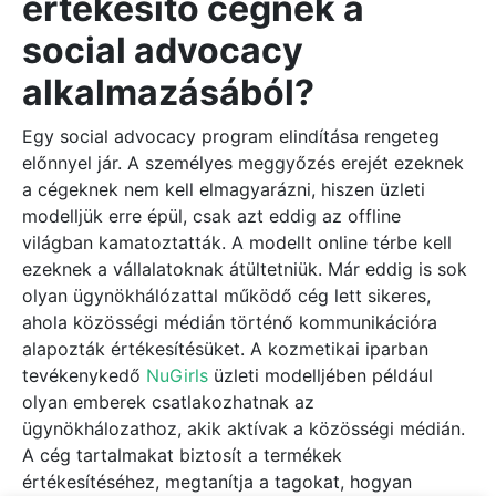
értékesítő cégnek a
social advocacy
alkalmazásából?
Egy social advocacy program elindítása rengeteg
előnnyel jár. A személyes meggyőzés erejét ezeknek
a cégeknek nem kell elmagyarázni, hiszen üzleti
modelljük erre épül, csak azt eddig az offline
világban kamatoztatták. A modellt online térbe kell
ezeknek a vállalatoknak átültetniük. Már eddig is sok
olyan ügynökhálózattal működő cég lett sikeres,
ahola közösségi médián történő kommunikációra
alapozták értékesítésüket. A kozmetikai iparban
tevékenykedő
NuGirls
üzleti modelljében például
olyan emberek csatlakozhatnak az
ügynökhálozathoz, akik aktívak a közösségi médián.
A cég tartalmakat biztosít a termékek
értékesítéséhez, megtanítja a tagokat, hogyan