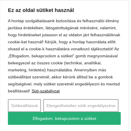
lehetnek influencerek, és a közösségi médiás
eladások után visszatérítést biztosít számukra.
Ez az oldal sütiket használ
A honlap szolgáltatásaink biztosítása és felhasználói élmény
javítása érdekében, látogatottságának mérésére, valamint,
hogy hirdetéseket jutasson el az oldalon járt felhasználóknak
cookie-kat használ! Kérjük, hogy a honlap használata előtt
olvasd el a cookie-k használatára vonatkozó tájékoztatót! Az
„Elfogadom, bekapcsolom a sütiket” gomb megnyomásával
beleegyezel az összes cookie (technikai, analítikai,
marketing, hirdetési) használatába. Amennyiben más
sütibeállítást szeretnél, akkor kérünk állítsd be a gombok
segítségével, mely sütiket szeretnél engedélyezni és mentsd
A modell tehát nagyon hasonlít a biztosítók és
beállításaid!
Süti-szabályzat
hagyományos MLM rendszerben értékesítő cégek
üzleti modelljéhez.
Sütibeállítások
Elengedhetetlen sütik engedélyezése
Egy social advocacy program rengeteg előnyt
Elfogadom, bekapcsolom a sütiket
hordoz ezeknek a cégeknek:
Növelhető az elérés:
Az ügynöki modellel