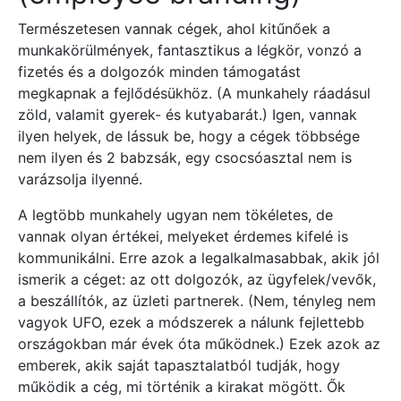
Természetesen vannak cégek, ahol kitűnőek a
munkakörülmények, fantasztikus a légkör, vonzó a
fizetés és a dolgozók minden támogatást
megkapnak a fejlődésükhöz. (A munkahely ráadásul
zöld, valamit gyerek- és kutyabarát.) Igen, vannak
ilyen helyek, de lássuk be, hogy a cégek többsége
nem ilyen és 2 babzsák, egy csocsóasztal nem is
varázsolja ilyenné.
A legtöbb munkahely ugyan nem tökéletes, de
vannak olyan értékei, melyeket érdemes kifelé is
kommunikálni. Erre azok a legalkalmasabbak, akik jól
ismerik a céget: az ott dolgozók, az ügyfelek/vevők,
a beszállítók, az üzleti partnerek. (Nem, tényleg nem
vagyok UFO, ezek a módszerek a nálunk fejlettebb
országokban már évek óta működnek.) Ezek azok az
emberek, akik saját tapasztalatból tudják, hogy
működik a cég, mi történik a kirakat mögött. Ők