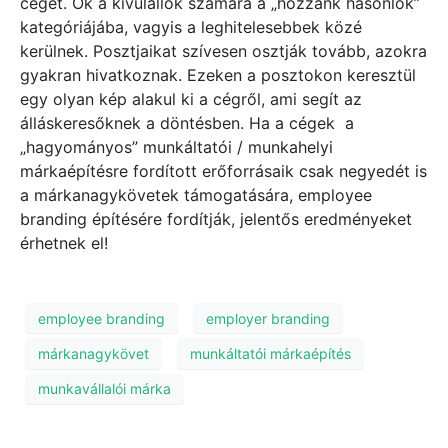
céget. Ők a kívülállók számára a „hozzánk hasonlók”
kategóriájába, vagyis a leghitelesebbek közé
kerülnek. Posztjaikat szívesen osztják tovább, azokra
gyakran hivatkoznak. Ezeken a posztokon keresztül
egy olyan kép alakul ki a cégről, ami segít az
álláskeresőknek a döntésben. Ha a cégek a
„hagyományos” munkáltatói / munkahelyi
márkaépítésre fordított erőforrásaik csak negyedét is
a márkanagykövetek támogatására, employee
branding építésére fordítják, jelentős eredményeket
érhetnek el!
employee branding
employer branding
márkanagykövet
munkáltatói márkaépítés
munkavállalói márka