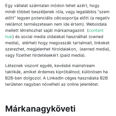
Egy vállalat számtalan módon tehet azért, hogy
minél többet beszéljenek róla, vagy legalábbis “szem
előtt” legyen potenciális célcsoportja előtt (a negatív
reklámot természetesen nem ide értem). Weboldala
mellett létrehozhat saját márkamagazint (
content
hub
) és social media oldalakat használhat (owned
media), elérheti hogy megosszák tartalmait, linkeket
szerezhet, megjelenhet híroldalakon, (earned media),
vagy fizethet hirdetésekért (paid media).
Léteznek viszont egyéb, kevésbé mainstream
taktikák, amiket érdemes kipróbálnod, különösen ha
B2B-ben dolgozol. A LinkedIn céges használata B2B
területen nagyban növelheti az online jelenlétet.
Márkanagyköveti