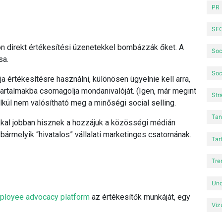
PR
SE
 direkt értékesítési üzenetekkel bombázzák őket. A
Soc
sa.
Soc
ja értékesítésre használni, különösen ügyelnie kell arra,
tartalmakba csomagolja mondanivalóját. (Igen, már megint
Str
élkül nem valósítható meg a minőségi social selling.
Tan
kkal jobban hisznek a hozzájuk a közösségi médián
bármelyik “hivatalos” vállalati marketinges csatornának.
Tar
Tre
Unc
ployee advocacy platform
az értékesítők munkáját, egy
Viz