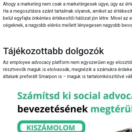
Ahogy a marketing nem csak a marketingesek ügye, úgy az értéke
Ha a megosztásra szánt tartalmak olyanok, amiket az értékes
belül egyfajta önkéntes értékesítői hálózat jön létre. Mivel a
cégeknek, a nagyobb elérés mellett lényegesen nagyobb bevon
Tájékozottabb dolgozók
Az employee advocacy platform nem egyszerűen egy elosztóköz
résztvevők maguk is elolvassák, megnézik a számukra érdekes,
általunk preferált Smarpon is – maguk is tartalomkészítővé vál