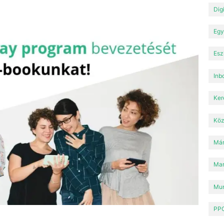
Dig
Egy
Esz
Inb
Ker
Köz
Már
Mar
Mun
PPC