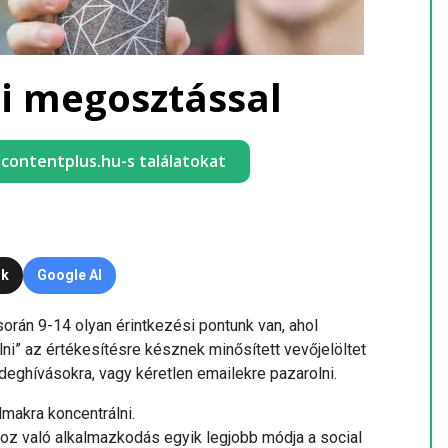
ói megosztással
a contentplus.hu-s találatokat
ok
Google AI
során 9-14 olyan érintkezési pontunk van, ahol
ni” az értékesítésre késznek minősített vevőjelöltet
deghívásokra, vagy kéretlen emailekre pazarolni.
makra koncentrálni.
akhoz való alkalmazkodás egyik legjobb módja a social