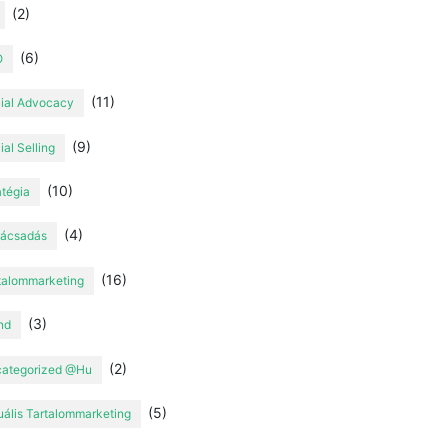
(2)
(6)
O
(11)
ial Advocacy
(9)
ial Selling
(10)
atégia
(4)
ácsadás
(16)
talommarketing
(3)
nd
(2)
ategorized @hu
(5)
uális Tartalommarketing