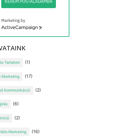
KÉREM POSTALÁDÁMBA
Marketing by
ActiveCampaign
VATAINK
(1)
io Tartalom
(17)
 Marketing
(2)
ső Kommunikáció
(6)
gírás
(2)
iníció
(16)
itális Marketing