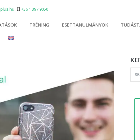
plus.hu
+36 1 397 9050
ATÁSOK
TRÉNING
ESETTANULMÁNYOK
TUDÁST
KE