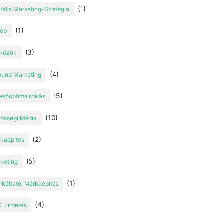
(1)
itális Marketing-Stratégia
(1)
éb
(3)
közök
(4)
ound Marketing
(5)
esőoptimalizálás
(10)
össégi Média
(2)
kaépítés
(5)
keting
(1)
káltatói Márkaépítés
(4)
 Hirdetés