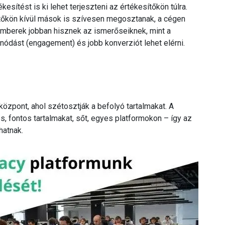
sítést is ki lehet terjeszteni az értékesítőkön túlra.
ítőkön kívül mások is szívesen megosztanak, a cégen
z emberek jobban hisznek az ismerőseiknek, mint a
ódást (engagement) és jobb konverziót lehet elérni.
pont, ahol szétosztják a befolyó tartalmakat. A
 fontos tartalmakat, sőt, egyes platformokon – így az
hatnak.