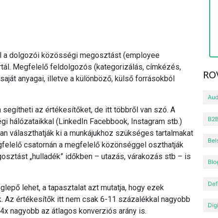
ínál a dolgozói közösségi megosztást (employee
tál. Megfelelő feldolgozós (kategorizálás, címkézés,
RO
saját anyagai, illetve a különböző, külső forrásokból
Aud
gítheti az értékesítőket, de itt többről van szó. A
B2B
égi hálózataikkal (LinkedIn Facebbook, Instagram stb.)
an választhatják ki a munkájukhoz szükséges tartalmakat
Bel
egfelelő csatornán a megfelelő közönséggel oszthatják
gosztást „hulladék” időkben – utazás, várakozás stb – is
Blo
Def
glepő lehet, a tapasztalat azt mutatja, hogy ezek
k. Az értékesítők itt nem csak 6-11 százalékkal nagyobb
Dig
e 4x nagyobb az átlagos konverziós arány is.