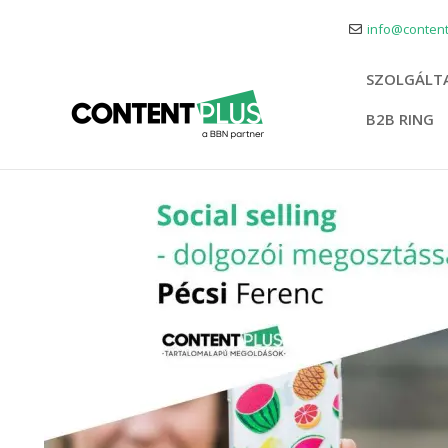
info@content
SZOLGÁLT
B2B RING