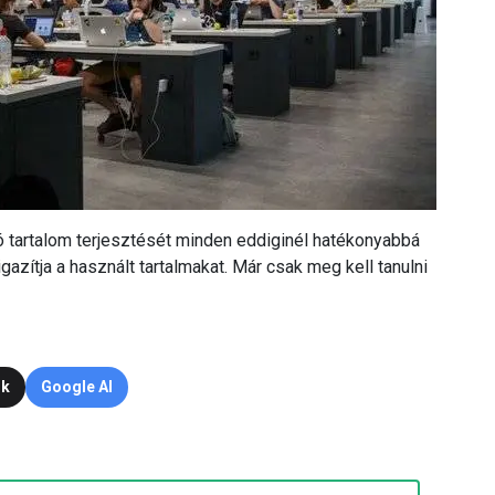
tó tartalom terjesztését minden eddiginél hatékonyabbá
igazítja a használt tartalmakat. Már csak meg kell tanulni
ok
Google AI