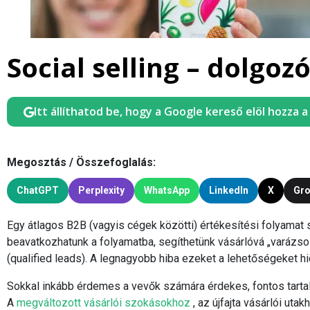
Social selling – dolgoz
Itt állíthatod be, hogy a Google kereső elöl hozza 
Megosztás / Összefoglalás:
ChatGPT
Perplexity
WhatsApp
LinkedIn
X
Gr
Egy átlagos B2B (vagyis cégek közötti) értékesítési folyamat 
beavatkozhatunk a folyamatba, segíthetünk vásárlóvá „varázsol
(qualified leads). A legnagyobb hiba ezeket a lehetőségeket hi
Sokkal inkább érdemes a vevők számára érdekes, fontos tartal
A
megváltozott vásárlói szokásokhoz
, az újfajta vásárlói ut