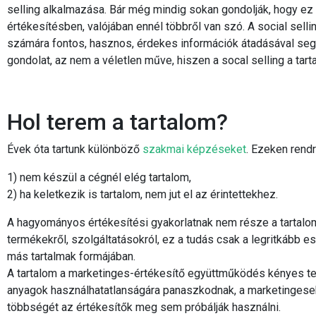
selling alkalmazása. Bár még mindig sokan gondolják, hogy e
értékesítésben, valójában ennél többről van szó. A social sellin
számára fontos, hasznos, érdekes információk átadásával segít
gondolat, az nem a véletlen műve, hiszen a socal selling a tar
Hol terem a tartalom?
Évek óta tartunk különböző
szakmai képzéseket
. Ezeken rendr
1) nem készül a cégnél elég tartalom,
2) ha keletkezik is tartalom, nem jut el az érintettekhez.
A hagyományos értékesítési gyakorlatnak nem része a tartalom
termékekről, szolgáltatásokról, ez a tudás csak a legritkább 
más tartalmak formájában.
A tartalom a marketinges-értékesítő együttműködés kényes ter
anyagok használhatatlanságára panaszkodnak, a marketingesek 
többségét az értékesítők meg sem próbálják használni.