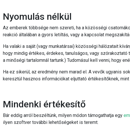
Nyomulás nélkül
Az emberek többsége nem szereti, ha a közösségi csatornákon
reakció általában a gyors letiltás, vagy a kapcsolat megszakítá
Ha valaki a saját (vagy munkatársai) közösségi hálózatait kíván
hogy mindig értékes, érdekes, tanulságos, vagy szórakoztató 
a minőségi tartalomnál tartunk.) Tudomásul kell venni, hogy en
Ha ez sikerül, az eredmény nem marad el. A vevők ugyanis so
keresztül hasznos információkat eljuttató értékesítőknek, mint 
Mindenki értékesítő
Bár eddig arról beszéltünk, milyen módon támogathatja egy
em
ilyen szoftver további lehetőségeket is teremt.