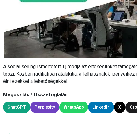
A social selling ismertetett, új módja az értékesítőket támoga
teszi. Közben radikálisan átalakítja, a felhasználók igényeihez 
élni ezekkel a lehetőségekkel.
Megosztás / Összefoglalás:
ChatGPT
Perplexity
WhatsApp
LinkedIn
X
Gr