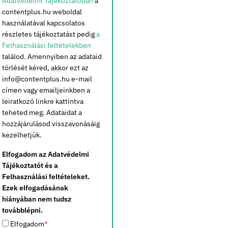
Adatvédelmi Tájékoztatóban
a
contentplus.hu weboldal
használatával kapcsolatos
részletes tájékoztatást pedig
a
Felhasználási feltételekben
találod. Amennyiben az adataid
törlését kéred, akkor ezt az
info@contentplus.hu e-mail
címen vagy emailjeinkben a
leiratkozó linkre kattintva
teheted meg. Adataidat a
hozzájárulásod visszavonásáig
kezelhetjük.
Elfogadom az Adatvédelmi
Tájékoztatót és a
Felhasználási feltételeket.
Ezek elfogadásának
hiányában nem tudsz
továbblépni.
Elfogadom
*