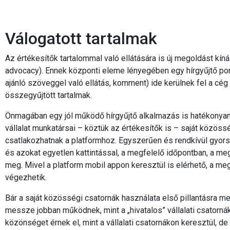
Válogatott tartalmak
Az értékesítők tartalommal való ellátására is új megoldást k
advocacy). Ennek központi eleme lényegében egy hírgyűjtő por
ajánló szöveggel való ellátás, komment) ide kerülnek fel a cég 
összegyűjtött tartalmak.
Önmagában egy jól működő hírgyűjtő alkalmazás is hatékonyan se
vállalat munkatársai – köztük az értékesítők is – saját közöss
csatlakozhatnak a platformhoz. Egyszerűen és rendkívül gyors
és azokat egyetlen kattintással, a megfelelő időpontban, a m
meg. Mivel a platform mobil appon keresztül is elérhető, a me
végezhetik.
Bár a saját közösségi csatornák használata első pillantásra me
messze jobban működnek, mint a „hivatalos” vállalati csatorná
közönséget érnek el, mint a vállalati csatornákon keresztül, d