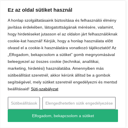
Közösségi médiás csatornák száma: 2
(Facebook, LinkedIn).
Ez az oldal sütiket használ
Közösségi médiacsatornák követőinek száma:
A honlap szolgáltatásaink biztosítása és felhasználói élmény
200+
javítása érdekében, látogatottságának mérésére, valamint,
hogy hirdetéseket jutasson el az oldalon járt felhasználóknak
Teahouse Consulting
cookie-kat használ! Kérjük, hogy a honlap használata előtt
olvasd el a cookie-k használatára vonatkozó tájékoztatót! Az
„Elfogadom, bekapcsolom a sütiket” gomb megnyomásával
beleegyezel az összes cookie (technikai, analítikai,
marketing, hirdetési) használatába. Amennyiben más
sütibeállítást szeretnél, akkor kérünk állítsd be a gombok
segítségével, mely sütiket szeretnél engedélyezni és mentsd
beállításaid!
Süti-szabályzat
Sütibeállítások
Elengedhetetlen sütik engedélyezése
Elfogadom, bekapcsolom a sütiket
Irodáinak elhelyezkedése: Budapest
Ügynökség alapításának éve: 2013.