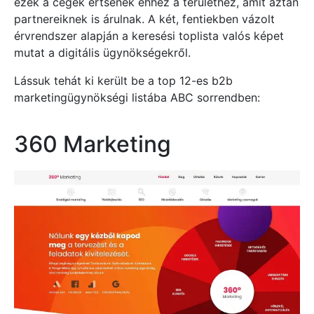
ezek a cégek értsenek ehhez a területhez, amit aztán
partnereiknek is árulnak. A két, fentiekben vázolt
érvrendszer alapján a keresési toplista valós képet
mutat a digitális ügynökségekről.
Lássuk tehát ki került be a top 12-es b2b
marketingügynökségi listába ABC sorrendben:
360 Marketing