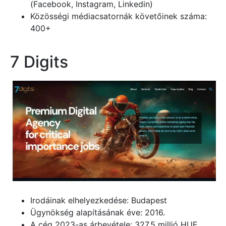
(Facebook, Instagram, Linkedin)
Közösségi médiacsatornák követőinek száma:
400+
7 Digits
Irodáinak elhelyezkedése: Budapest
Ügynökség alapításának éve: 2016.
A cég 2023-as árbevétele: 327,5 millió HUF.