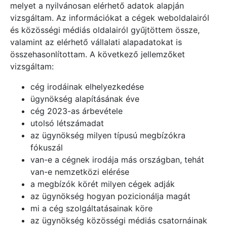
melyet a nyilvánosan elérhető adatok alapján
vizsgáltam. Az információkat a cégek weboldalairól
és közösségi médiás oldalairól gyűjtöttem össze,
valamint az elérhető vállalati alapadatokat is
összehasonlítottam. A következő jellemzőket
vizsgáltam:
cég irodáinak elhelyezkedése
ügynökség alapításának éve
cég 2023-as árbevétele
utolsó létszámadat
az ügynökség milyen típusú megbízókra
fókuszál
van-e a cégnek irodája más országban, tehát
van-e nemzetközi elérése
a megbízók körét milyen cégek adják
az ügynökség hogyan pozicionálja magát
mi a cég szolgáltatásainak köre
az ügynökség közösségi médiás csatornáinak