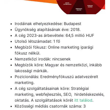
Irodáinak elhelyezkedése: Budapest
Ügynökség alapításának éve: 2018.
A cég 2023-as árbevétele: 64,5 millió HUF
Utolsó létszámadat: 1 fő
Megbízói fókusz: Online marketing iparági
fókusz nélkül.
Nemzetközi irodák: nincsenek
Megbízók köre: Magyar és nemzetközi, inkább
lakossági márkák.
Pozicionálás: Eredményfókuszú adatvezérelt
marketing.
A cég szolgáltatásainak köre: Stratégiai
marketing, webfejlesztés, SEO, hirdetéskezelés,
oktatás. A szolgáltatások körét
itt találod
.
Közösségi médiás csatornák száma: 3