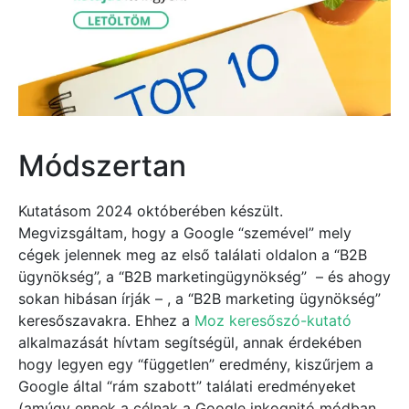
Módszertan
Kutatásom 2024 októberében készült.
Megvizsgáltam, hogy a Google “szemével” mely
cégek jelennek meg az első találati oldalon a “B2B
ügynökség”, a “B2B marketingügynökség” – és ahogy
sokan hibásan írják – , a “B2B marketing ügynökség”
keresőszavakra. Ehhez a
Moz keresőszó-kutató
alkalmazását hívtam segítségül, annak érdekében
hogy legyen egy “független” eredmény, kiszűrjem a
Google által “rám szabott” találati eredményeket
(amúgy ennek a célnak a Google inkognitó módban