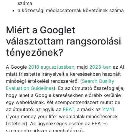
száma
a közösségi médiacsatornák követőinek száma
Miért a Googlet
választottam rangsorolási
tényezőnek?
A Google
2018 augusztusában
, majd
2023-ban
az AI
miatt frissítette irányelveit a keresésekben használt
minőségi értékelési rendszeréről (
Search Quality
Evaluation Guidelines
). Ez az útmutató összefoglalja,
hogy lehet a Google keresésekben előrébb kerülnie
egy weboldalnak. Két szempontrendszert mutat be
az útmutató: az egyik az
EEAT,
a másik az
YMYL
(“your money your life” weboldalak minősítésének
feltételei). Az ügynökségek esetén az EEAT-s
szempontrendszer a meghatározó.