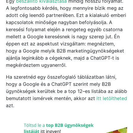
Egy
beszállító kiválasztása
mindig hosszú folyamat.
A legfontosabb kérdés, hogy mennyire bízik meg az
adott cég leendő partnerében. Ezt a kialakuló emberi
kapcsolatok minősége nagyban befolyásolja. A
keresési folyamat elején a rengeteg egyéb csatorna
mellett a Google keresésnek is nagy szerep jut. Én
éppen ezt az aspektust vizsgáltam: megnéztem,
hogy a Google melyik B2B marketingügynökségeket
ajánlja leginkább a cégeknek, majd a ChatGPT-t is
megkérdeztem ugyanerről.
Ha szeretnéd egy összefoglaló táblázatban látni,
hogy a Google és a ChatGPT szerint mely B2B
ügynökségek kerültek be a top 12–es listába az alább
bemutatott ismérvek mentén, akkor azt
itt letöltheted
azt.