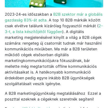
2023-24-es időszakban a
B2B szektor már a globális
gazdaság 83%-át adta.
A top 10 B2B márkák között
csak elvétve találunk kizárólag fogyasztói márkát (
2-
3-t, a lista készítőjétől függően
). A digitális
marketing megjelenésével kinyílt a világ a B2B cégek
számára: rengeteg új csatornát tudnak már használni
kommunikációs mixükben. Ma már a B2B területen
működő cégek elsősorban digitális
marketingkommunikációjukra fókuszálnak, bár
mellette még megtartották offline kommunikációs
aktivitásaikat is. A hatékonyabb kommunikáció
érdekében pedig egyre inkább B2B ügynökségek
szolgáltatásait veszik igénybe.
A B2B marketingügynökség megtalálásához Ezzel a
poszttal ezeknek a cégeknek szeretnék segíteni!