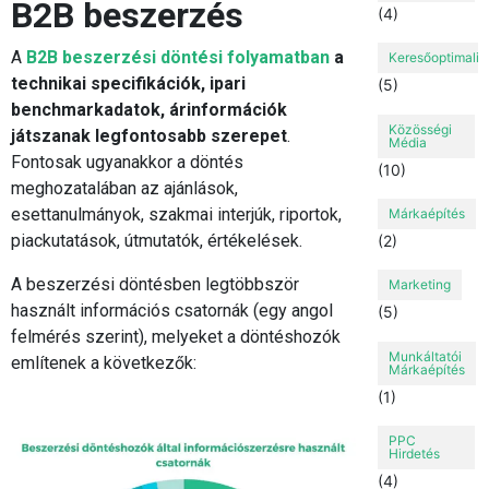
B2B beszerzés
(4)
A
B2B beszerzési döntési folyamatban
a
Keresőoptimaliz
technikai specifikációk, ipari
(5)
benchmarkadatok, árinformációk
Közösségi
játszanak legfontosabb szerepet
.
Média
Fontosak ugyanakkor a döntés
(10)
meghozatalában az ajánlások,
esettanulmányok, szakmai interjúk, riportok,
Márkaépítés
piackutatások, útmutatók, értékelések.
(2)
A beszerzési döntésben legtöbbször
Marketing
használt információs csatornák (egy angol
(5)
felmérés szerint), melyeket a döntéshozók
Munkáltatói
említenek a következők:
Márkaépítés
(1)
PPC
Hirdetés
(4)