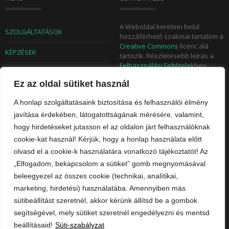
A Weboldal keretein belül
SZOLGÁLTATÁSOK
hozzáférhető szakmai tartalom a
Creative Commons
licenc alá
KÉPZÉSEK
tartozik. Részletesebb leírás a
Felhasználási Feltételek
ben
TUDÁSTÁR
olvasható. A weboldalon
Ez az oldal sütiket használ
megjelent tartalmak egészében
BLOG
való átvétele csak rel-canonical
A honlap szolgáltatásaink biztosítása és felhasználói élmény
megkülönböztetéssel
RÓLUNK
használhatók. A Felhasználó
javítása érdekében, látogatottságának mérésére, valamint,
weboldalán történő megjelenés
hogy hirdetéseket jutasson el az oldalon járt felhasználóknak
rövid kivonattal vagy az első
KAPCSOLAT
cookie-kat használ! Kérjük, hogy a honlap használata előtt
néhány bekezdés átvételével, és
olvasd el a cookie-k használatára vonatkozó tájékoztatót! Az
a teljes posztra történő
ADATKEZELÉSI GYIK
hivatkozással is lehetséges. Az
„Elfogadom, bekapcsolom a sütiket” gomb megnyomásával
Adatkezelési Tájékoztató
itt
beleegyezel az összes cookie (technikai, analítikai,
érhető el.
marketing, hirdetési) használatába. Amennyiben más
sütibeállítást szeretnél, akkor kérünk állítsd be a gombok
segítségével, mely sütiket szeretnél engedélyezni és mentsd
beállításaid!
Süti-szabályzat