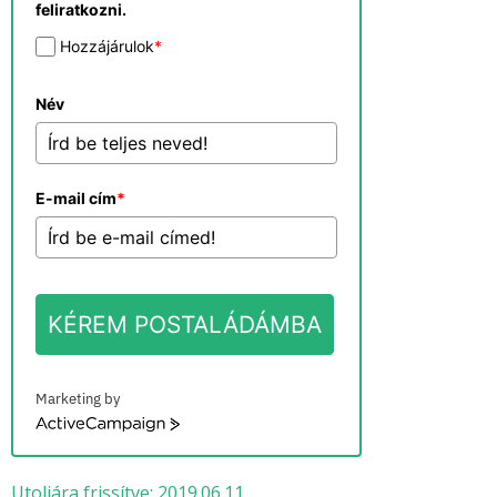
feliratkozni.
Hozzájárulok
*
Név
E-mail cím
*
KÉREM POSTALÁDÁMBA
Marketing by
ActiveCampaign
Utoljára frissítve: 2019.06.11.