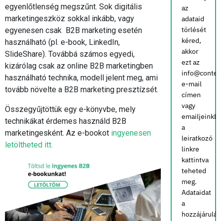
egyenlőtlenség megszűnt. Sok digitális
az
marketingeszköz sokkal inkább, vagy
adataid
törlését
egyenesen csak B2B marketing esetén
kéred,
használható (pl. e-book, LinkedIn,
akkor
SlideShare). Továbbá számos egyedi,
ezt az
kizárólag csak az online B2B marketingben
info@conten
használható technika, modell jelent meg, ami
e-mail
tovább növelte a B2B marketing presztízsét.
címen
vagy
Összegyűjtöttük egy e-könyvbe, mely
emailjeinkb
technikákat érdemes használd B2B
a
marketingesként. Az e-bookot
ingyenesen
leiratkozó
letöltheted itt.
linkre
kattintva
teheted
meg.
Adataidat
a
hozzájárulá