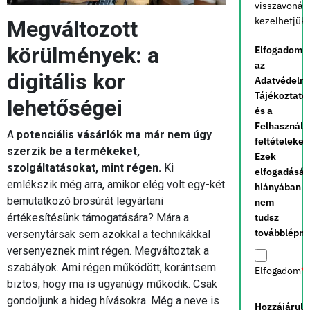
visszavonás
kezelhetjük.
Megváltozott
körülmények: a
Elfogadom
az
digitális kor
Adatvédelm
Tájékoztató
lehetőségei
és a
Felhasználá
A
potenciális vásárlók ma már nem úgy
feltételeket.
szerzik be a termékeket,
Ezek
szolgáltatásokat, mint régen.
Ki
elfogadásá
emlékszik még arra, amikor elég volt egy-két
hiányában
bemutatkozó brosúrát legyártani
nem
tudsz
értékesítésünk támogatására? Mára a
továbblépni.
versenytársak sem azokkal a technikákkal
versenyeznek mint régen. Megváltoztak a
szabályok. Ami régen működött, korántsem
Elfogadom
*
biztos, hogy ma is ugyanúgy működik. Csak
gondoljunk a hideg hívásokra. Még a neve is
Hozzájárulo