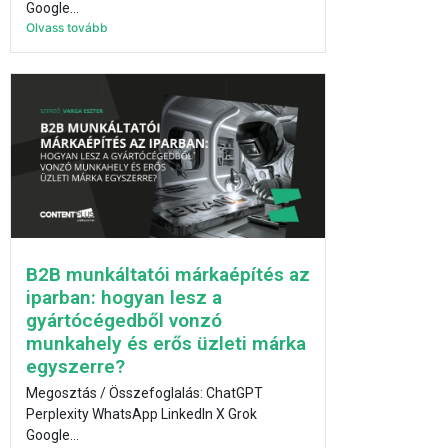
Google...
Olvass tovább
B2B munkáltatói márkaépítés az
iparban: hogyan lesz a
gyártócégedből vonzó
munkahely és erős üzleti márka
egyszerre?
Megosztás / Összefoglalás: ChatGPT
Perplexity WhatsApp LinkedIn X Grok
Google...