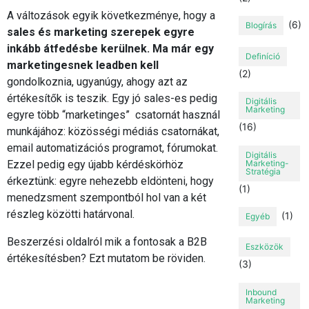
A változások egyik következménye, hogy a
(6)
Blogírás
sales és marketing szerepek egyre
inkább átfedésbe kerülnek. Ma már egy
Definíció
marketingesnek leadben kell
(2)
gondolkoznia, ugyanúgy, ahogy azt az
értékesítők is teszik. Egy jó sales-es pedig
Digitális
Marketing
egyre több “marketinges” csatornát használ
(16)
munkájához: közösségi médiás csatornákat,
email automatizációs programot, fórumokat.
Digitális
Marketing-
Ezzel pedig egy újabb kérdéskörhöz
Stratégia
érkeztünk: egyre nehezebb eldönteni, hogy
(1)
menedzsment szempontból hol van a két
részleg közötti határvonal.
(1)
Egyéb
Beszerzési oldalról mik a fontosak a B2B
Eszközök
értékesítésben? Ezt mutatom be röviden.
(3)
Inbound
Marketing