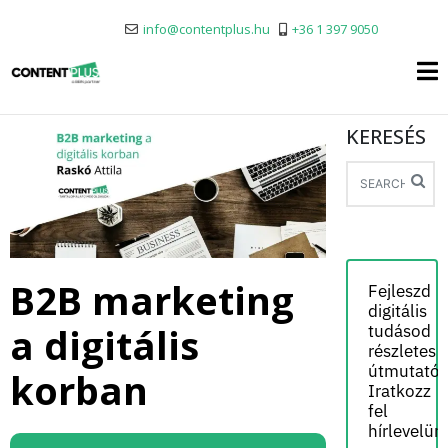
info@contentplus.hu
+36 1 397 9050
KERESÉS
B2B marketing
Fejleszd
digitális
a digitális
tudásod
részletes
útmutatói
korban
Iratkozz
fel
hírlevelün