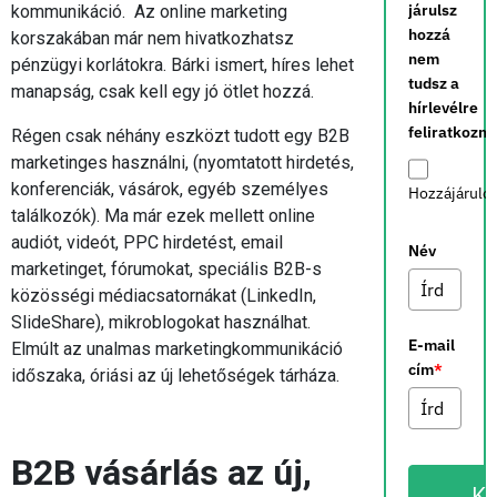
járulsz
kommunikáció. Az online marketing
hozzá
korszakában már nem hivatkozhatsz
nem
pénzügyi korlátokra. Bárki ismert, híres lehet
tudsz a
manapság, csak kell egy jó ötlet hozzá.
hírlevélre
feliratkozni.
Régen csak néhány eszközt tudott egy B2B
marketinges használni, (nyomtatott hirdetés,
konferenciák, vásárok, egyéb személyes
Hozzájárulo
találkozók). Ma már ezek mellett online
audiót, videót, PPC hirdetést, email
Név
marketinget, fórumokat, speciális B2B-s
közösségi médiacsatornákat (LinkedIn,
SlideShare), mikroblogokat használhat.
E-mail
Elmúlt az unalmas marketingkommunikáció
cím
*
időszaka, óriási az új lehetőségek tárháza.
B2B vásárlás az új,
K