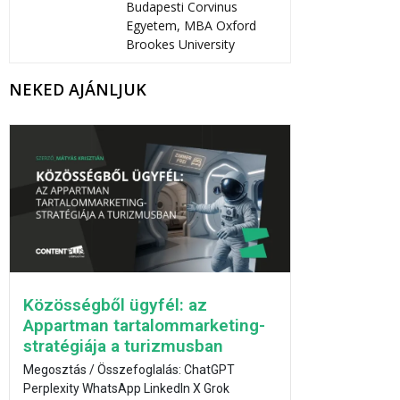
Budapesti Corvinus
Egyetem, MBA Oxford
Brookes University
NEKED AJÁNLJUK
Közösségből ügyfél: az
Appartman tartalommarketing-
stratégiája a turizmusban
Megosztás / Összefoglalás: ChatGPT
Perplexity WhatsApp LinkedIn X Grok