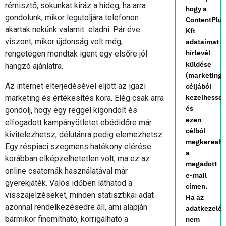
rémisztő; sokunkat kiráz a hideg, ha arra
hogy a
gondolunk, mikor legutoljára telefonon
ContentPlus
akartak nekünk valamit eladni. Pár éve
Kft
viszont, mikor újdonság volt még,
adataimat
hírlevél
rengetegen mondtak igent egy elsőre jól
küldése
hangzó ajánlatra.
(marketing)
Az internet elterjedésével eljött az igazi
céljából
kezelhesse,
marketing és értékesítés kora. Elég csak arra
és
gondolj, hogy egy reggel kigondolt és
ezen
elfogadott kampányötletet ebédidőre már
célból
kivitelezhetsz, délutánra pedig elemezhetsz.
megkereshe
Egy réspiaci szegmens hatékony elérése
a
korábban elképzelhetetlen volt, ma ez az
megadott
online csatornák használatával már
e-mail
gyerekjáték. Valós időben láthatod a
címen.
visszajelzéseket, minden statisztikai adat
Ha az
azonnal rendelkezésedre áll, ami alapján
adatkezelé
bármikor finomítható, korrigálható a
nem