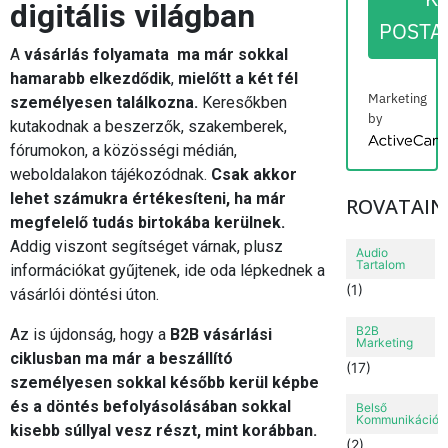
digitális világban
POSTA
A
vásárlás folyamata ma már sokkal
hamarabb elkezdődik
,
mielőtt a két fél
Marketing
személyesen találkozna.
Keresőkben
by
kutakodnak a beszerzők, szakemberek,
ActiveCampai
fórumokon, a közösségi médián,
weboldalakon tájékozódnak.
Csak akkor
lehet számukra értékesíteni, ha már
ROVATAIN
megfelelő tudás birtokába kerülnek.
Addig viszont segítséget várnak, plusz
Audio
Tartalom
információkat gyűjtenek, ide oda lépkednek a
(1)
vásárlói döntési úton.
B2B
Az is újdonság, hogy a
B2B vásárlási
Marketing
ciklusban ma már a beszállító
(17)
személyesen sokkal később kerül képbe
és a döntés befolyásolásában sokkal
Belső
Kommunikáció
kisebb súllyal vesz részt, mint korábban.
(2)