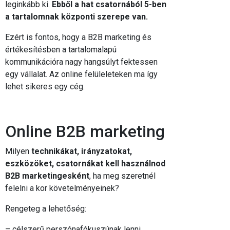
leginkább ki.
Ebből a hat csatornából 5-ben
a tartalomnak központi szerepe van.
Ezért is fontos, hogy a B2B marketing és
értékesítésben a tartalomalapú
kommunikációra nagy hangsúlyt fektessen
egy vállalat. Az online felüleleteken ma így
lehet sikeres egy cég.
Online B2B marketing
Milyen
technikákat, irányzatokat,
eszközöket, csatornákat kell használnod
B2B marketingesként
, ha meg szeretnél
felelni a kor követelményeinek?
Rengeteg a lehetőség:
– célszerű perszónafókuszúnak lenni