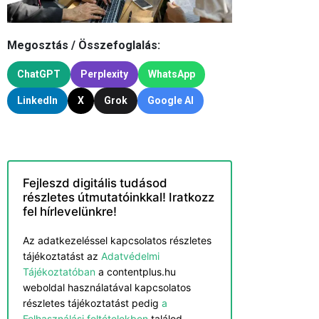
Megosztás / Összefoglalás:
ChatGPT
Perplexity
WhatsApp
LinkedIn
X
Grok
Google AI
Fejleszd digitális tudásod
részletes útmutatóinkkal! Iratkozz
fel hírlevelünkre!
Az adatkezeléssel kapcsolatos részletes
tájékoztatást az
Adatvédelmi
Tájékoztatóban
a contentplus.hu
weboldal használatával kapcsolatos
részletes tájékoztatást pedig
a
Felhasználási feltételekben
találod.