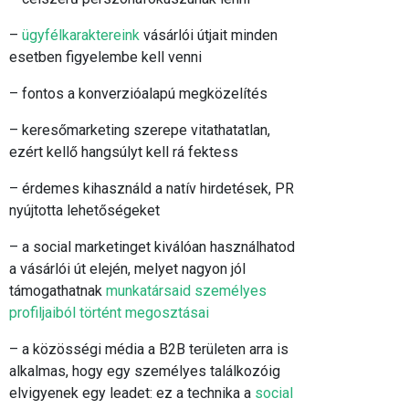
–
ügyfélkaraktereink
vásárlói útjait minden
esetben figyelembe kell venni
– fontos a konverzióalapú megközelítés
– keresőmarketing
szerepe vitathatatlan,
ezért kellő hangsúlyt kell rá fektess
– érdemes kihasználd a natív hirdetések, PR
nyújtotta lehetőségeket
– a social marketinget kiválóan használhatod
a vásárlói út elején, melyet nagyon jól
támogathatnak
munkatársaid személyes
profiljaiból történt megosztásai
– a közösségi média a B2B területen arra is
alkalmas, hogy egy személyes találkozóig
elvigyenek egy leadet: ez a technika a
social