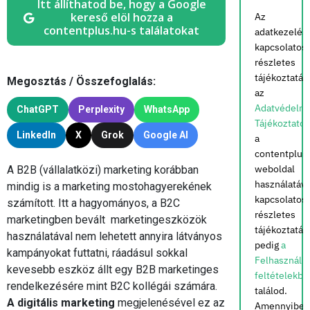
Itt állíthatod be, hogy a Google
kereső elöl hozza a
Az
contentplus.hu-s találatokat
adatkezelés
kapcsolatos
részletes
tájékoztatás
Megosztás / Összefoglalás:
az
Adatvédelmi
ChatGPT
Perplexity
WhatsApp
Tájékoztató
LinkedIn
X
Grok
Google AI
a
contentplus
weboldal
A B2B (vállalatközi) marketing korábban
használatáva
mindig is a marketing mostohagyerekének
kapcsolatos
számított. Itt a hagyományos, a B2C
részletes
marketingben bevált marketingeszközök
tájékoztatás
használatával nem lehetett annyira látványos
pedig
a
kampányokat futtatni, ráadásul sokkal
Felhasználás
kevesebb eszköz állt egy B2B marketinges
feltételekbe
rendelkezésére mint B2C kollégái számára.
találod.
A digitális marketing
megjelenésével ez az
Amennyiben