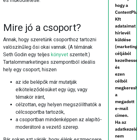
és működtetése.
hogy a
ContentPlus
Kft
Mire jó a csoport?
adataimat
hírlevél
Annak, hogy szeretünk csoporthoz tartozni
küldése
(marketing)
valószínűleg ősi okai vannak. (A témának
céljából
Seth Godin egy teljes
könyvet
szentelt.)
kezelhesse,
Tartalommarketinges szempontból ideális
és
hely egy csoport, hiszen
ezen
célból
az ide belépők már mutatják
megkereshe
elköteleződésüket egy ügy, vagy
a
témakör iránt,
megadott
célzottan, egy helyen megszólíthatók a
e-mail
célcsoportba tartozók,
címen.
a csoportban mindenképpen az alapító-
Ha az
moderátoré a vezető szerep.
adatkezelé
nem
Bár sokan azt várják, hogy élénk eszmecsere