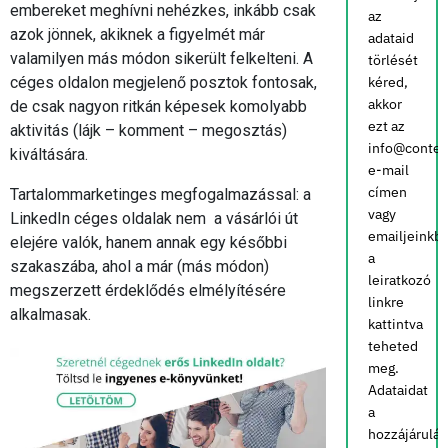
embereket meghívni nehézkes, inkább csak
az
azok jönnek, akiknek a figyelmét már
adataid
valamilyen más módon sikerült felkelteni. A
törlését
céges oldalon megjelenő posztok fontosak,
kéred,
akkor
de csak nagyon ritkán képesek komolyabb
ezt az
aktivitás (lájk – komment – megosztás)
info@conten
kiváltására.
e-mail
címen
Tartalommarketinges megfogalmazással: a
vagy
LinkedIn céges oldalak nem a vásárlói út
emailjeinkb
elejére valók, hanem annak egy későbbi
a
szakaszába, ahol a már (más módon)
leiratkozó
megszerzett érdeklődés elmélyítésére
linkre
alkalmasak.
kattintva
teheted
meg.
Adataidat
a
hozzájárulá