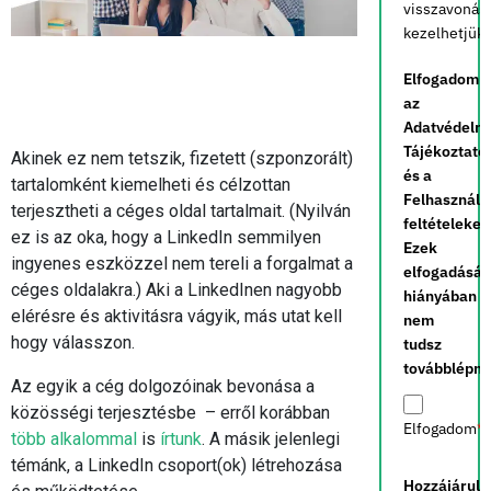
visszavonás
kezelhetjük.
Elfogadom
az
Adatvédelm
Tájékoztató
Akinek ez nem tetszik, fizetett (szponzorált)
és a
tartalomként kiemelheti és célzottan
Felhasználá
terjesztheti a céges oldal tartalmait. (Nyilván
feltételeket.
ez is az oka, hogy a LinkedIn semmilyen
Ezek
ingyenes eszközzel nem tereli a forgalmat a
elfogadásá
céges oldalakra.) Aki a LinkedInen nagyobb
hiányában
elérésre és aktivitásra vágyik, más utat kell
nem
hogy válasszon.
tudsz
továbblépni.
Az egyik a cég dolgozóinak bevonása a
közösségi terjesztésbe – erről korábban
Elfogadom
*
több alkalommal
is
írtunk
. A másik jelenlegi
témánk, a LinkedIn csoport(ok) létrehozása
Hozzájárulo