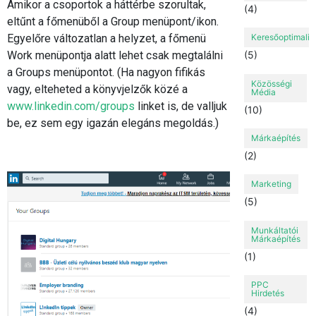
Amikor a csoportok a háttérbe szorultak,
(4)
eltűnt a főmenüből a Group menüpont/ikon.
Egyelőre változatlan a helyzet, a főmenü
Keresőoptimaliz
Work menüpontja alatt lehet csak megtalálni
(5)
a Groups menüpontot. (Ha nagyon fifikás
Közösségi
vagy, elteheted a könyvjelzők közé a
Média
www.linkedin.com/groups
linket is, de valljuk
(10)
be, ez sem egy igazán elegáns megoldás.)
Márkaépítés
(2)
Marketing
(5)
Munkáltatói
Márkaépítés
(1)
PPC
Hirdetés
(4)