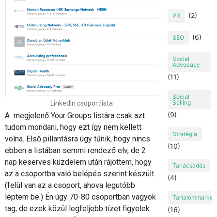
(2)
PR
(6)
SEO
Social
Advocacy
(11)
Social
Selling
LinkedIn csoportlista
(9)
A megjelenő Your Groups listára csak azt
tudom mondani, hogy ezt így nem kellett
Stratégia
volna. Első pillantásra úgy tűnik, hogy nincs
(10)
ebben a listában semmi rendező elv, de 2
nap keserves küzdelem után rájöttem, hogy
Tanácsadás
az a csoportba való belépés szerint készült
(4)
(felül van az a csoport, ahova legutóbb
léptem be.) Én úgy 70-80 csoportban vagyok
Tartalommarket
tag, de ezek közül legfeljebb tízet figyelek
(16)