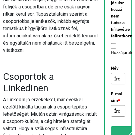
járulsz
folyjék a csoportban, de erre csak nagyon
hozzá
ritkán kerül sor. Tapasztalataim szerint a
nem
csoportokba jelentkezők, inkább egyfajta
tudsz a
tematikus hírgyűjtőre iratkoznak fel,
hírlevélre
információkat várnak az őket érdeklő témáról
feliratkozni.
és egyáltalán nem óhajtanak itt beszélgetni,
vitatkozni.
Hozzájárulo
Név
Csoportok a
LinkedInen
E-mail
A LinkedIn jó érzékekkel, már évekkel
cím
*
ezelőtt kínálta tagjainak a csoportépítés
lehetőségét. Miután aztán virágzásnak indult
a csoport-kultúra, a cég hirtelen startégiát
váltott. Hogy a szükséges infrastruktúra
K