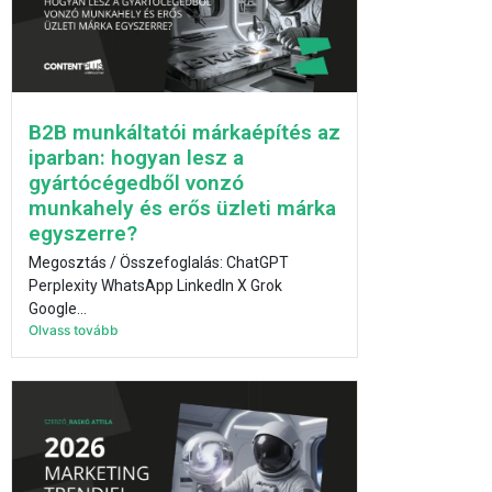
B2B munkáltatói márkaépítés az
iparban: hogyan lesz a
gyártócégedből vonzó
munkahely és erős üzleti márka
egyszerre?
Megosztás / Összefoglalás: ChatGPT
Perplexity WhatsApp LinkedIn X Grok
Google...
Olvass tovább