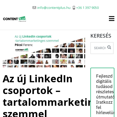
info@contentplus.hu
+36 1 397 9050
KERESÉS
Az új LinkedIn
Fejleszd
digitális
csoportok –
tudásod
részletes
útmutatói
tartalommarketinges
Iratkozz
fel
szemmel
hírlevelün