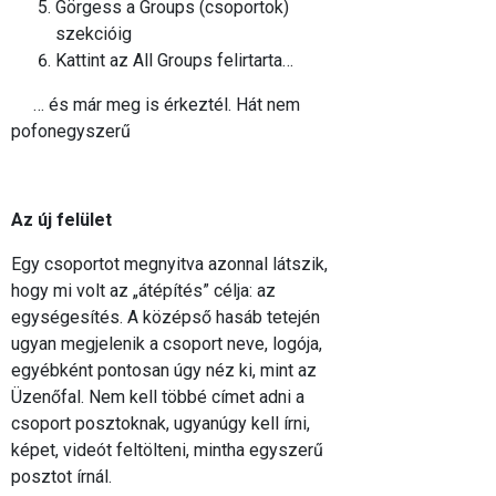
Görgess a Groups (csoportok)
szekcióig
Kattint az All Groups felirtarta…
… és már meg is érkeztél. Hát nem
pofonegyszerű
Az új felület
Egy csoportot megnyitva azonnal látszik,
hogy mi volt az „átépítés” célja: az
egységesítés. A középső hasáb tetején
ugyan megjelenik a csoport neve, logója,
egyébként pontosan úgy néz ki, mint az
Üzenőfal. Nem kell többé címet adni a
csoport posztoknak, ugyanúgy kell írni,
képet, videót feltölteni, mintha egyszerű
posztot írnál.