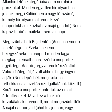
Álláshirdetés kategóriába sem sorolni a
posztokat. Minden egyetlen hírfolyamban
jelenik meg, (Különösen a nagy létszámú,
komoly hírfolyammal rendelkező
csoportokban okozhat ez majd gondot.) Nem
kapsz többé emaileket sem a csopo
Megszűnt a heti Bejelentés (Announcement)
lehetősége is. Ezeket a kiemelt
bejegyzéseket a csoport minden tagja
megkapta emailben is, ezért a csoportok
egyik legerősebb „fegyverének” számított.
Valószínűleg túl jó volt ahhoz, hogy ingyen
adják. (Nem lepődnék meg rajta, ha
felbukkanna a fizetős szolgáltatások között.)
Korábban a csoportok ontották az email
értesítéseket. Mivel ez a funkció
közutálatnak örvendett, most megszüntették.
A saját csoportjaid (ahol tulajdonos, vagy