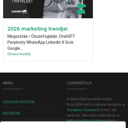
2026 marketing trendjei
Megosztás / Összefoglalás: ChatGPT
Perplexity WhatsApp LinkedIn X Grok
Google...
Olvass tovább
MENU
CONTENTPLUS
A Weboldal keretein belül
SZOLGÁLTATÁSOK
hozzáférhető szakmai tartalom a
Creative Commons
licenc alá
KÉPZÉSEK
tartozik. Részletesebb leírás a
Felhasználási Feltételek
ben
TUDÁSTÁR
olvasható. A weboldalon