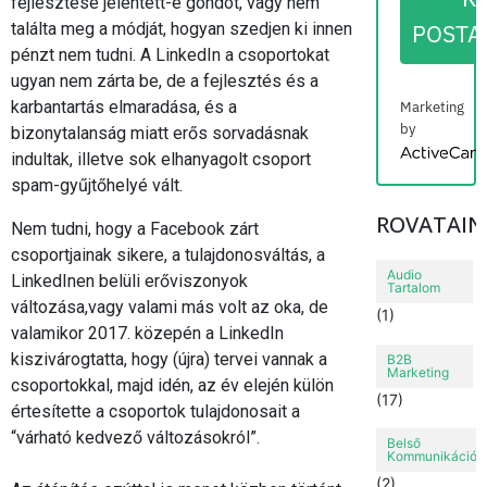
fejlesztése jelentett-e gondot, vagy nem
találta meg a módját, hogyan szedjen ki innen
POSTA
pénzt nem tudni. A LinkedIn a csoportokat
ugyan nem zárta be, de a fejlesztés és a
karbantartás elmaradása, és a
Marketing
by
bizonytalanság miatt erős sorvadásnak
ActiveCampai
indultak, illetve sok elhanyagolt csoport
spam-gyűjtőhelyé vált.
ROVATAIN
Nem tudni, hogy a Facebook zárt
csoportjainak sikere, a tulajdonosváltás, a
Audio
LinkedInen belüli erőviszonyok
Tartalom
változása,vagy valami más volt az oka, de
(1)
valamikor 2017. közepén a LinkedIn
kiszivárogtatta, hogy (újra) tervei vannak a
B2B
Marketing
csoportokkal, majd idén, az év elején külön
(17)
értesítette a csoportok tulajdonosait a
“várható kedvező változásokról”.
Belső
Kommunikáció
(2)