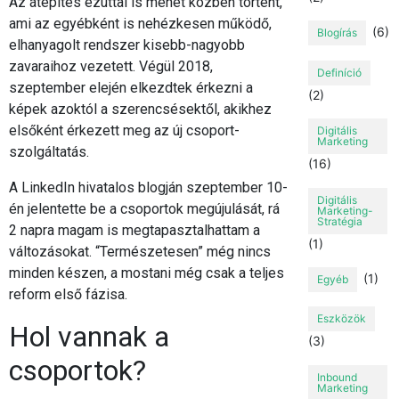
Az átépítés ezúttal is menet közben történt,
ami az egyébként is nehézkesen működő,
(6)
Blogírás
elhanyagolt rendszer kisebb-nagyobb
zavaraihoz vezetett. Végül 2018,
Definíció
szeptember elején elkezdtek érkezni a
(2)
képek azoktól a szerencsésektől, akikhez
elsőként érkezett meg az új csoport-
Digitális
Marketing
szolgáltatás.
(16)
A LinkedIn hivatalos blogján szeptember 10-
Digitális
én jelentette be a csoportok megújulását, rá
Marketing-
Stratégia
2 napra magam is megtapasztalhattam a
(1)
változásokat. “Természetesen” még nincs
minden készen, a mostani még csak a teljes
(1)
Egyéb
reform első fázisa.
Eszközök
Hol vannak a
(3)
csoportok?
Inbound
Marketing