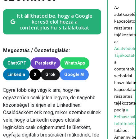
Az
adatkezelés
Itt állíthatod be, hogy a Google
kereső elöl hozza a
kapcsolatos
contentplus.hu-s találatokat
részletes
tájékoztatás
az
Adatvédelmi
Megosztás / Összefoglalás:
Tájékoztató
a
ChatGPT
Perplexity
WhatsApp
contentplus
LinkedIn
X
Grok
Google AI
weboldal
használatáva
kapcsolatos
Egyre több cég vágyik arra, hogy ne
részletes
egyszerűen csak jelen legyen, de nagyobb
tájékoztatás
közönséget is érjen el a LinkedInen.
pedig
a
Csalódásként érik meg, mikor szembesülnek
Felhasználás
vele, hogy a LinkedIn céges oldalak
feltételekbe
leginkább csak cégbemutató felületként,
találod.
egyfajta digitális brosúraként működnek. Ide
Amennyiben