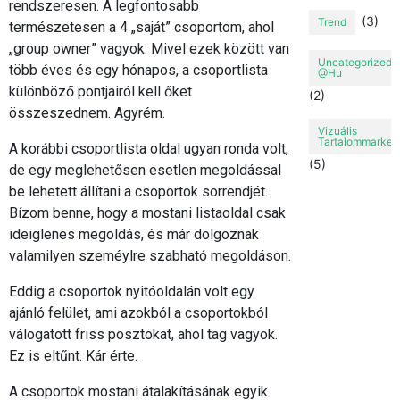
rendszeresen. A legfontosabb
(3)
Trend
természetesen a 4 „saját” csoportom, ahol
„group owner” vagyok. Mivel ezek között van
Uncategorized
több éves és egy hónapos, a csoportlista
@hu
különböző pontjairól kell őket
(2)
összeszednem. Agyrém.
Vizuális
Tartalommarket
A korábbi csoportlista oldal ugyan ronda volt,
(5)
de egy meglehetősen esetlen megoldással
be lehetett állítani a csoportok sorrendjét.
Bízom benne, hogy a mostani listaoldal csak
ideiglenes megoldás, és már dolgoznak
valamilyen szeméylre szabható megoldáson.
Eddig a csoportok nyitóoldalán volt egy
ajánló felület, ami azokból a csoportokból
válogatott friss posztokat, ahol tag vagyok.
Ez is eltűnt. Kár érte.
A csoportok mostani átalakításának egyik