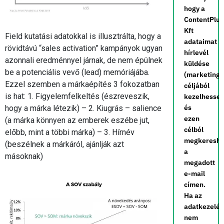
hogy a
ContentPlus
Kft
Field kutatási adatokkal is illusztrálta, hogy a
adataimat
rövidtávú “sales activation” kampányok ugyan
hírlevél
azonnali eredménnyel járnak, de nem épülnek
küldése
be a potenciális vevő (lead) memóriájába.
(marketing)
Ezzel szemben a márkaépítés 3 fokozatban
céljából
is hat: 1. Figyelemfelkeltés (észreveszik,
kezelhesse,
és
hogy a márka létezik) – 2. Kiugrás – salience
ezen
(a márka könnyen az emberek eszébe jut,
célból
előbb, mint a többi márka) – 3. Hírnév
megkereshe
(beszélnek a márkáról, ajánlják azt
a
másoknak)
megadott
e-mail
címen.
Ha az
adatkezelé
nem