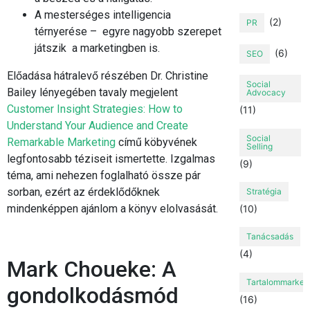
A mesterséges intelligencia
(2)
PR
térnyerése – egyre nagyobb szerepet
játszik a marketingben is.
(6)
SEO
Előadása hátralevő részében Dr. Christine
Social
Bailey lényegében tavaly megjelent
Advocacy
Customer Insight Strategies: How to
(11)
Understand Your Audience and Create
Social
Remarkable Marketing
című köbyvének
Selling
legfontosabb téziseit ismertette. Izgalmas
(9)
téma, ami nehezen foglalható össze pár
sorban, ezért az érdeklődőknek
Stratégia
mindenképpen ajánlom a könyv elolvasását.
(10)
Tanácsadás
(4)
Mark Choueke: A
Tartalommarket
gondolkodásmód
(16)