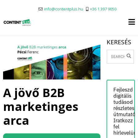
info@contentplus.hu
+36 1 397 9050
KERESÉS
A jövő B2B
Fejleszd
digitális
marketinges
tudásod
részletes
útmutatói
arca
Iratkozz
fel
hírlevelün