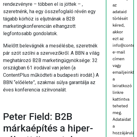
rendezvényre – többen el is jöttek – ,
az
szeretnénk, ha egy összefoglaló révén egy
adataid
törlését
tágabb körhöz is eljutnának a B2B
kéred,
marketingkonferencián elhangzott
akkor
legfontosabb gondolatok.
ezt az
info@conten
Mielőtt belevágnék a mesélésbe, szeretnék
e-mail
pár szót szólni a szervezőkről. A BBN a világ
címen
meghatározó B2B marketingügynöksége: 32
vagy
országban 61 irodával van jelen (a
emailjeinkb
ContentPlus működteti a budapesti irodát.) A
a
BBN “előélete”, szakmai súlya garantálja az
leiratkozó
éves konferencia színvonalát.
linkre
kattintva
teheted
meg.
Peter Field: B2B
Adataidat
márkaépítés a hiper-
a
hozzájárulá