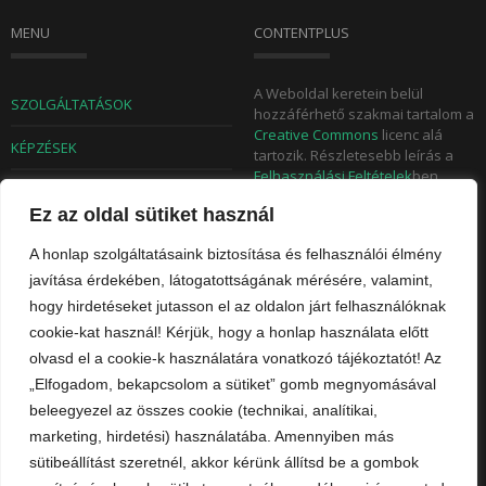
MENU
CONTENTPLUS
A Weboldal keretein belül
SZOLGÁLTATÁSOK
hozzáférhető szakmai tartalom a
Creative Commons
licenc alá
KÉPZÉSEK
tartozik. Részletesebb leírás a
Felhasználási Feltételek
ben
TUDÁSTÁR
olvasható. A weboldalon
Ez az oldal sütiket használ
megjelent tartalmak egészében
BLOG
való átvétele csak rel-canonical
A honlap szolgáltatásaink biztosítása és felhasználói élmény
megkülönböztetéssel
RÓLUNK
használhatók. A Felhasználó
javítása érdekében, látogatottságának mérésére, valamint,
weboldalán történő megjelenés
hogy hirdetéseket jutasson el az oldalon járt felhasználóknak
rövid kivonattal vagy az első
KAPCSOLAT
cookie-kat használ! Kérjük, hogy a honlap használata előtt
néhány bekezdés átvételével, és
olvasd el a cookie-k használatára vonatkozó tájékoztatót! Az
a teljes posztra történő
ADATKEZELÉSI GYIK
hivatkozással is lehetséges. Az
„Elfogadom, bekapcsolom a sütiket” gomb megnyomásával
Adatkezelési Tájékoztató
itt
beleegyezel az összes cookie (technikai, analítikai,
érhető el.
marketing, hirdetési) használatába. Amennyiben más
sütibeállítást szeretnél, akkor kérünk állítsd be a gombok