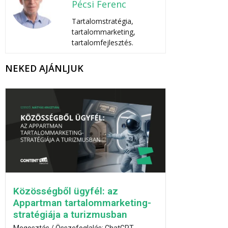
Pécsi Ferenc
Tartalomstratégia,
tartalommarketing,
tartalomfejlesztés.
NEKED AJÁNLJUK
Közösségből ügyfél: az
Appartman tartalommarketing-
stratégiája a turizmusban
Megosztás / Összefoglalás: ChatGPT