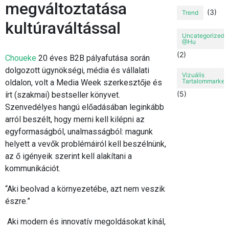
megváltoztatása
(3)
Trend
kultúraváltással
Uncategorized
@hu
(2)
Choueke
20 éves B2B pályafutása során
dolgozott ügynökségi, média és vállalati
Vizuális
Tartalommarket
oldalon, volt a Media Week szerkesztője és
(5)
írt (szakmai) bestseller könyvet.
Szenvedélyes hangú előadásában leginkább
arról beszélt, hogy merni kell kilépni az
egyformaságból, unalmasságból: magunk
helyett a vevők problémáiról kell beszélnünk,
az ő igényeik szerint kell alakítani a
kommunikációt.
“Aki beolvad a környezetébe, azt nem veszik
észre.”
Aki modern és innovatív megoldásokat kínál,