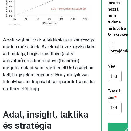
járulsz
hozzá
nem
tudsz a
hírlevélre
feliratkozni.
A valóságban ezek a taktikák nem vagy-vagy
módon működnek. Az elmúlt évek gyakorlata
Hozzájárulo
azt mutatja, hogy a rövidtávú (sales
activaton) és a hosszútávú (branding)
Név
megoldások ideális esetben 40:60 arányban
kell, hogy jelen legyenek. Hogy melyik van
túlsúlyban, az leginkább az iparágtól, a márka
érettségétől függ.
E-mail
cím
*
Adat, insight, taktika
és stratégia
K