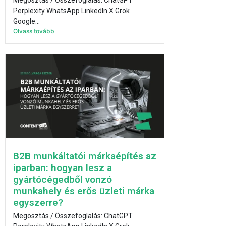
Perplexity WhatsApp LinkedIn X Grok
Google...
Olvass tovább
B2B munkáltatói márkaépítés az
iparban: hogyan lesz a
gyártócégedből vonzó
munkahely és erős üzleti márka
egyszerre?
Megosztás / Összefoglalás: ChatGPT