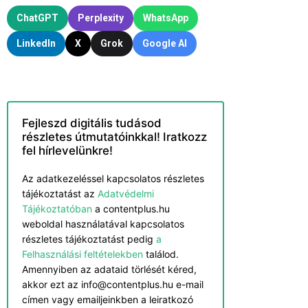
ChatGPT
Perplexity
WhatsApp
LinkedIn
X
Grok
Google AI
Fejleszd digitális tudásod
részletes útmutatóinkkal! Iratkozz
fel hírlevelünkre!
Az adatkezeléssel kapcsolatos részletes
tájékoztatást az
Adatvédelmi
Tájékoztatóban
a contentplus.hu
weboldal használatával kapcsolatos
részletes tájékoztatást pedig
a
Felhasználási feltételekben
találod.
Amennyiben az adataid törlését kéred,
akkor ezt az info@contentplus.hu e-mail
címen vagy emailjeinkben a leiratkozó