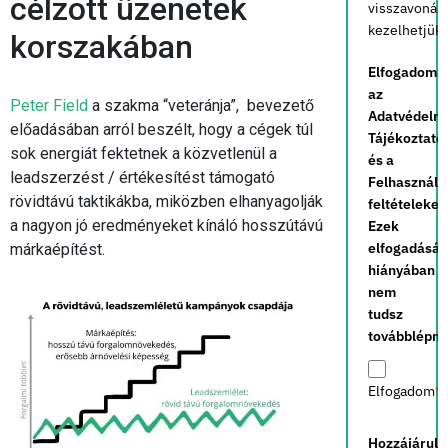
célzott üzenetek
visszavonás
kezelhetjük.
korszakában
Elfogadom
az
Peter Field
a szakma “veteránja”, bevezető
Adatvédelm
előadásában arról beszélt, hogy a cégek túl
Tájékoztató
sok energiát fektetnek a közvetlenül a
és a
leadszerzést / értékesítést támogató
Felhasználá
rövidtávú taktikákba, miközben elhanyagolják
feltételeket.
a nagyon jó eredményeket kínáló hosszútávú
Ezek
elfogadásá
márkaépítést.
hiányában
nem
tudsz
továbblépni.
Elfogadom
*
Hozzájárulo