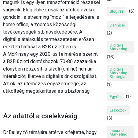
magunk is egy ilyen transzformáció részesei
vagyunk. Elég ehhez csak az utólsó évekre
(6)
Blogírás
gondolni: a streaming “mozi” elterjedésére, a
home office, a zoomos közösségi
Definíció
tevékenységek stb növekedésére. A
(2)
digitális átalakulás természetesen erősen
Digitális
érezteti hatását a B2B üzletben is.
Marketing
A McKinsey egy 2020-as felmérése szerint
(16)
a B2B üzleti döntéshozók 70-80 százaléka
előnyben részesíti a távoli (online) humán
Digitális
Marketing-
interakcíót, illetve a digitális önkiszolgálást.
Stratégia
Az ok: az ütemezés egyszerűsége, az
(1)
utiköltség megtakarítása és a biztonság.
(1)
Egyéb
Eszközök
Az adattól a cselekvésig
(3)
Inbound
Dr.Bailey fő témájára áttérve kifejtette, hogy
Marketing