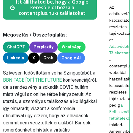
Itt állíthatod be, hogy a Google
kereső elöl hozza a
Az
contentplus.hu-s találatokat
adatkezelés
kapcsolatos
részletes
tájékoztatás
Megosztás / Összefoglalás:
az
Adatvédelmi
ChatGPT
Perplexity
WhatsApp
Tájékoztató
LinkedIn
X
Grok
Google AI
a
contentplus
weboldal
Szívesen tudósítottam volna Szingapúrból, a
használatáva
BBN FACE [OF] THE FUTURE
konferenciájáról,
kapcsolatos
de a rendezvény a sokadik COVID hullám
részletes
miatt végül az online térbe kényszerült. Az
tájékoztatás
utazás, a személyes találkozás a kollégákkal
pedig
a
így elmaradt, viszont a konferencia
Felhasználás
elmúltával úgy érzem, hogy az előadások
feltételekbe
semmit nem vesztettek erejükből. Bár sok
találod.
ismerősünket elhívtuk a virtuális
Amennyiben