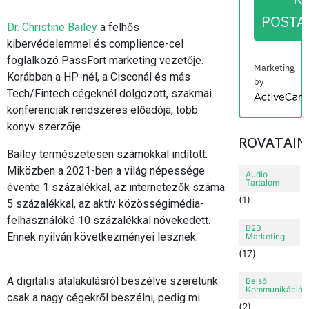
POSTA
Dr. Christine Bailey
a felhős
kibervédelemmel és complience-cel
foglalkozó PassFort marketing vezetője.
Marketing
Korábban a HP-nél, a Cisconál és más
by
Tech/Fintech cégeknél dolgozott, szakmai
ActiveCampai
konferenciák rendszeres előadója, több
könyv szerzője.
ROVATAIN
Bailey természetesen számokkal indított:
Miközben a 2021-ben a világ népessége
Audio
Tartalom
évente 1 százalékkal, az internetezők száma
(1)
5 százalékkal, az aktív közösségimédia-
felhasználóké 10 százalékkal növekedett.
B2B
Ennek nyilván következményei lesznek.
Marketing
(17)
A digitális átalakulásról beszélve szeretünk
Belső
Kommunikáció
csak a nagy cégekről beszélni, pedig mi
(2)