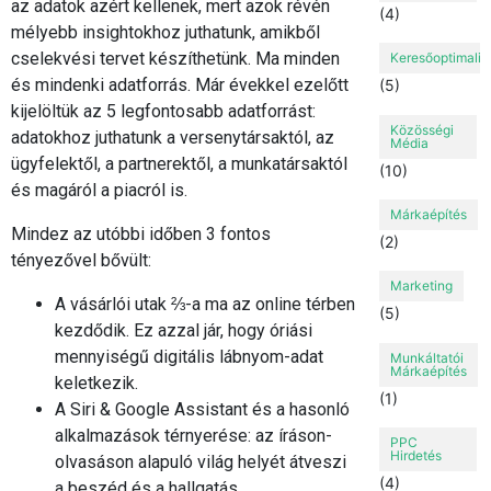
az adatok azért kellenek, mert azok révén
(4)
mélyebb insightokhoz juthatunk, amikből
cselekvési tervet készíthetünk. Ma minden
Keresőoptimaliz
és mindenki adatforrás. Már évekkel ezelőtt
(5)
kijelöltük az 5 legfontosabb adatforrást:
Közösségi
adatokhoz juthatunk a versenytársaktól, az
Média
ügyfelektől, a partnerektől, a munkatársaktól
(10)
és magáról a piacról is.
Márkaépítés
Mindez az utóbbi időben 3 fontos
(2)
tényezővel bővült:
Marketing
A vásárlói utak ⅔-a ma az online térben
(5)
kezdődik. Ez azzal jár, hogy óriási
mennyiségű digitális lábnyom-adat
Munkáltatói
Márkaépítés
keletkezik.
(1)
A Siri & Google Assistant és a hasonló
alkalmazások térnyerése: az íráson-
PPC
Hirdetés
olvasáson alapuló világ helyét átveszi
(4)
a beszéd és a hallgatás.