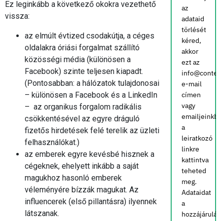
Ez leginkább a következő okokra vezethető
az
vissza:
adataid
törlését
az elmúlt évtized csodakútja, a céges
kéred,
oldalakra óriási forgalmat szállító
akkor
közösségi média (különösen a
ezt az
Facebook) szinte teljesen kiapadt.
info@conten
(Pontosabban: a hálózatok tulajdonosai
e-mail
– különösen a Facebook és a LinkedIn
címen
vagy
– az organikus forgalom radikális
emailjeinkb
csökkentésével az egyre dráguló
a
fizetős hirdetések felé terelik az üzleti
leiratkozó
felhasználókat.)
linkre
az emberek egyre kevésbé hisznek a
kattintva
cégeknek, ehelyett inkább a saját
teheted
magukhoz hasonló emberek
meg.
véleményére bízzák magukat. Az
Adataidat
influencerek (első pillantásra) ilyennek
a
látszanak.
hozzájárulá