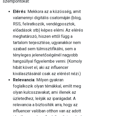
szempontokat:
Elérés
: Mekkora az a közösség, amit
valamennyi digitális csatornáján (blog,
RSS, feliratkozók, vendégposztok,
előadások stb) képes elérni. Az elérés
meghatározó, hiszen ettől függ a
tartalom terjesztése, ugyanakkor nem
szabad sem túlmisztifikálni, sem a
tényleges jelenetőségénél nagyobb
hangsúllyal figyelembe venni. (Komoly
hibát követ el, aki az influencer
kiválasztásánál csak az elérést nézi.)
Relevancia
: Milyen gyakran
foglalkozik olyan témákkal, említ meg
olyan kulcsszavakat, ami illenek az
üzletedhez, leírják az iparágadat. A
relevancia a biztosíték arra, hogy az
influencer valóban otthon van az adott