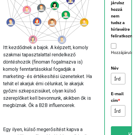
járulsz
hozzá
nem
tudsz a
hírlevélre
feliratkozni.
Itt kezdődnek a bajok. A képzett, komoly
Hozzájárulo
szakmai tapasztalattal rendelkező
döntéshozók (finoman fogalmazva is)
Név
komoly fenntartásokkal fogadják a
marketing- és értékesítési üzeneteket. Ha
tehát el akarjuk érni célunkat, le akarjuk
győzni szkepszisüket, olyan külső
E-mail
szereplőket kell bevonnunk, akikben ők is
cím
*
megbíznak. Ők a B2B influencerek.
Egy ilyen, külső megerősítést kapva a
K