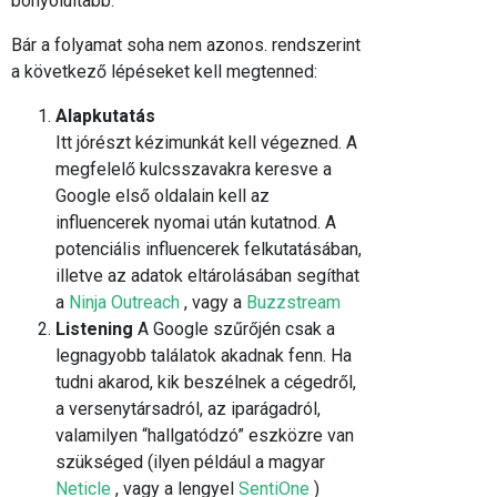
bonyolultabb.
Bár a folyamat soha nem azonos. rendszerint
a következő lépéseket kell megtenned:
Alapkutatás
Itt jórészt kézimunkát kell végezned. A
megfelelő kulcsszavakra keresve a
Google első oldalain kell az
influencerek nyomai után kutatnod. A
potenciális influencerek felkutatásában,
illetve az adatok eltárolásában segíthat
a
Ninja Outreach
, vagy a
Buzzstream
Listening
A Google szűrőjén csak a
legnagyobb találatok akadnak fenn. Ha
tudni akarod, kik beszélnek a cégedről,
a versenytársadról, az iparágadról,
valamilyen “hallgatódzó” eszközre van
szükséged (ilyen például a magyar
Neticle
, vagy a lengyel
SentiOne
)