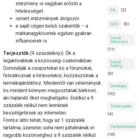
intézmény is nagyban erősíti a
(2)
PR
hitelességet
ismert intézmények dolgozói
(6)
SEO
a saját cégen belüli szakértők – a
márkanagykövetek egyben gyakran
Social
influencerek is
Advocacy
(11)
Terjesztők
(9 százaléknyi): Ők a
legaktívabbak a közösségi csatornákban.
Social
Selling
Dominálják a csoportokat és a fórumokat,
(9)
feliratkoznak a hírlevelekre, hozzászólnak a
termékajánlókhoz. Mindenről van véleményük
Stratégia
és mindent könnyen megosztanak bárkivel,
(10)
aki hajlandó őket meghallgatni. Enélkül a 9
százalék nélkül nem lennének
Tanácsadás
beszélgetések az interneten.
(4)
Fontos látni tehát, hogy az 1 százalék
Tartalommarket
tartalma, üzenetei soha nem juthatnának el
(16)
nagyobb közönséghez a 9 százalék nélkül.