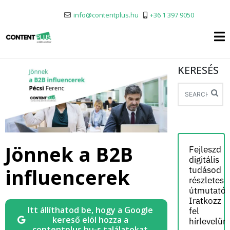
info@contentplus.hu
+36 1 397 9050
KERESÉS
Jönnek a B2B
Fejleszd
digitális
influencerek
tudásod
részletes
útmutatói
Iratkozz
Itt állíthatod be, hogy a Google
fel
kereső elöl hozza a
hírlevelün
contentplus.hu-s találatokat