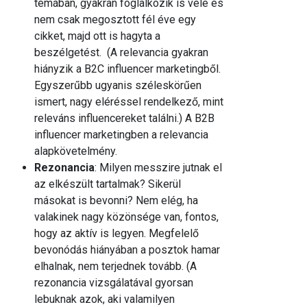
témában, gyakran foglalkozik is vele és
nem csak megosztott fél éve egy
cikket, majd ott is hagyta a
beszélgetést. (A relevancia gyakran
hiányzik a B2C influencer marketingből.
Egyszerűbb ugyanis széleskörűen
ismert, nagy eléréssel rendelkező, mint
releváns influencereket találni.) A B2B
influencer marketingben a relevancia
alapkövetelmény.
Rezonancia
: Milyen messzire jutnak el
az elkészült tartalmak? Sikerül
másokat is bevonni? Nem elég, ha
valakinek nagy közönsége van, fontos,
hogy az aktív is legyen. Megfelelő
bevonódás hiányában a posztok hamar
elhalnak, nem terjednek tovább. (A
rezonancia vizsgálatával gyorsan
lebuknak azok, aki valamilyen