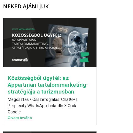
NEKED AJÁNLJUK
Közösségből ügyfél: az
Appartman tartalommarketing-
stratégiája a turizmusban
Megosztás / Összefoglalás: ChatGPT
Perplexity WhatsApp LinkedIn X Grok
Google...
Olvass tovább