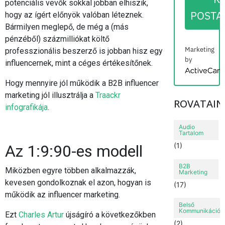
potenciális vevők sokkal jobban elhiszik,
POSTA
hogy az ígért előnyök valóban léteznek.
Bármilyen meglepő, de még a (más
pénzéből) százmilliókat költő
Marketing
professzionális beszerző is jobban hisz egy
by
influencernek, mint a céges értékesítőnek.
ActiveCampai
Hogy mennyire jól működik a B2B influencer
marketing jól illusztrálja a
Traackr
ROVATAIN
infografikája
.
Audio
Tartalom
(1)
Az 1:9:90-es modell
B2B
Miközben egyre többen alkalmazzák,
Marketing
kevesen gondolkoznak el azon, hogyan is
(17)
működik az influencer marketing.
Belső
Kommunikáció
Ezt
Charles Artur
újságíró a következőkben
(2)