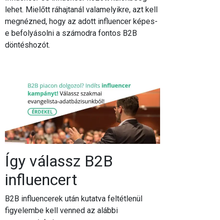
lehet. Mielőtt ráhajtanál valamelyikre, azt kell
megnézned, hogy az adott influencer képes-
e befolyásolni a számodra fontos B2B
döntéshozót.
Így válassz B2B
influencert
B2B influencerek után kutatva feltétlenül
figyelembe kell venned az alábbi