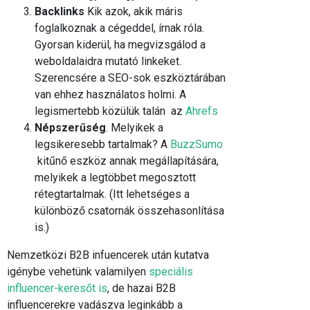
Backlinks
Kik azok, akik máris
foglalkoznak a cégeddel, írnak róla.
Gyorsan kiderül, ha megvizsgálod a
weboldalaidra mutató linkeket.
Szerencsére a SEO-sok eszköztárában
van ehhez használatos holmi. A
legismertebb közülük talán az
Ahrefs
Népszerűség
. Melyikek a
legsikeresebb tartalmak? A
BuzzSumo
kitűnő eszköz annak megállapítására,
melyikek a legtöbbet megosztott
rétegtartalmak. (Itt lehetséges a
különböző csatornák összehasonlítása
is.)
Nemzetközi B2B infuencerek után kutatva
igénybe vehetünk valamilyen
speciális
influencer-keresőt is
, de hazai B2B
influencerekre vadászva leginkább a