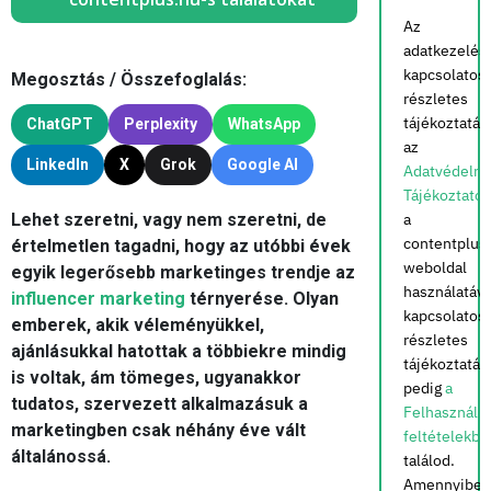
Az
adatkezelés
kapcsolatos
Megosztás / Összefoglalás:
részletes
tájékoztatás
ChatGPT
Perplexity
WhatsApp
az
LinkedIn
X
Grok
Google AI
Adatvédelmi
Tájékoztató
Lehet szeretni, vagy nem szeretni, de
a
contentplus
értelmetlen tagadni, hogy az utóbbi évek
weboldal
egyik legerősebb marketinges trendje az
használatáva
influencer marketing
térnyerése. Olyan
kapcsolatos
emberek, akik véleményükkel,
részletes
ajánlásukkal hatottak a többiekre mindig
tájékoztatás
is voltak, ám tömeges, ugyanakkor
pedig
a
tudatos, szervezett alkalmazásuk a
Felhasználás
marketingben csak néhány éve vált
feltételekbe
általánossá.
találod.
Amennyiben