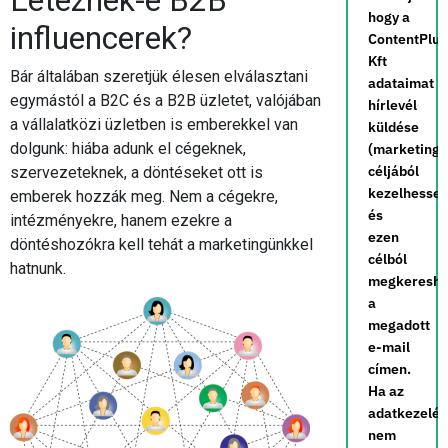
hogy a
influencerek?
ContentPlus
Kft
Bár általában szeretjük élesen elválasztani
adataimat
egymástól a B2C és a B2B üzletet, valójában
hírlevél
a vállalatközi üzletben is emberekkel van
küldése
dolgunk: hiába adunk el cégeknek,
(marketing)
céljából
szervezeteknek, a döntéseket ott is
kezelhesse,
emberek hozzák meg. Nem a cégekre,
és
intézményekre, hanem ezekre a
ezen
döntéshozókra kell tehát a marketingünkkel
célból
hatnunk.
megkereshe
a
megadott
e-mail
címen.
Ha az
adatkezelé
nem