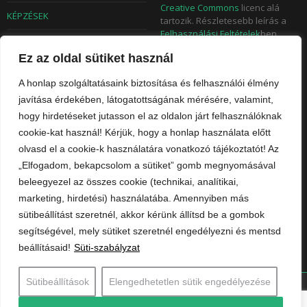
Creative Commons
licenc alá
KÉPZÉSEK
tartozik. Részletesebb leírás a
Felhasználási Feltételek
ben
TUDÁSTÁR
olvasható. A weboldalon
Ez az oldal sütiket használ
megjelent tartalmak egészében
BLOG
való átvétele csak rel-canonical
A honlap szolgáltatásaink biztosítása és felhasználói élmény
megkülönböztetéssel
RÓLUNK
használhatók. A Felhasználó
javítása érdekében, látogatottságának mérésére, valamint,
weboldalán történő megjelenés
hogy hirdetéseket jutasson el az oldalon járt felhasználóknak
rövid kivonattal vagy az első
KAPCSOLAT
cookie-kat használ! Kérjük, hogy a honlap használata előtt
néhány bekezdés átvételével, és
olvasd el a cookie-k használatára vonatkozó tájékoztatót! Az
a teljes posztra történő
ADATKEZELÉSI GYIK
hivatkozással is lehetséges. Az
„Elfogadom, bekapcsolom a sütiket” gomb megnyomásával
Adatkezelési Tájékoztató
itt
beleegyezel az összes cookie (technikai, analítikai,
érhető el.
marketing, hirdetési) használatába. Amennyiben más
sütibeállítást szeretnél, akkor kérünk állítsd be a gombok
segítségével, mely sütiket szeretnél engedélyezni és mentsd
beállításaid!
Süti-szabályzat
Sütibeállítások
Elengedhetetlen sütik engedélyezése
© Contentplus Kft. 2017