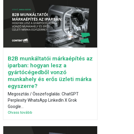
B2B munkáltatói márkaépítés az
iparban: hogyan lesz a
gyártócégedből vonzó
munkahely és erős üzleti márka
egyszerre?
Megosztás / Összefoglalás: ChatGPT
Perplexity WhatsApp LinkedIn X Grok
Google...
Olvass tovább