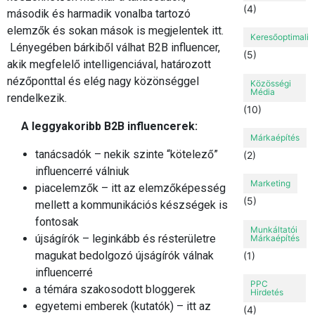
(4)
második és harmadik vonalba tartozó
elemzők és sokan mások is megjelentek itt.
Keresőoptimaliz
Lényegében bárkiből válhat B2B influencer,
(5)
akik megfelelő intelligenciával, határozott
nézőponttal és elég nagy közönséggel
Közösségi
Média
rendelkezik.
(10)
A leggyakoribb B2B influencerek:
Márkaépítés
tanácsadók – nekik szinte “kötelező”
(2)
influencerré válniuk
Marketing
piacelemzők – itt az elemzőképesség
(5)
mellett a kommunikációs készségek is
fontosak
Munkáltatói
újságírók – leginkább és résterületre
Márkaépítés
magukat bedolgozó újságírók válnak
(1)
influencerré
PPC
a témára szakosodott bloggerek
Hirdetés
egyetemi emberek (kutatók) – itt az
(4)