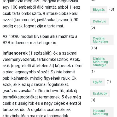
fogalmazta meg ezt: Hogyha megnézünk
egy 100 emberből álló mintát, abból 1 lesz
(6)
Blogírás
csak tartalomkészítő, 9 interakcióba kerül
azzal (kommentel, javításokat javasol), 90
Definíció
pedig csak fogyasztja a tartalmat.
(2)
Az 1:9:90 modell kiválóan alkalmazható a
Digitális
Marketing
B2B influencer marketingre is:
(16)
Influencerek
(1 százalék): ők a szakmai
Digitális
véleményvezérek, tartalomkészítők. Azok,
Marketing-
Stratégia
akik (megfelelő áttételen át) képesek elérni
(1)
a piac legnagyobb részét. Szinte bármit
publikálhatnak, mindig figyelnek rájuk. Ők
(1)
Egyéb
azok, akik az új szakmai fogalmakat,
„varázsszavakat” először bevetik, akik új
Eszközök
termékkategóriákat teremtenek. 5 éve még
(3)
csak az újságírók és a nagy cégek elemzői
tartoztak ide. A digitális csatornáknak
Inbound
Marketing
köszönhetően ma már a tanácsadók,