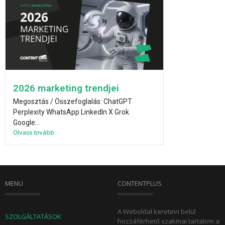
2026 marketing trendjei
Megosztás / Összefoglalás: ChatGPT
Perplexity WhatsApp LinkedIn X Grok
Google...
Olvass tovább
MENU
CONTENTPLUS
A Weboldal keretein belül
SZOLGÁLTATÁSOK
hozzáférhető szakmai tartalom a