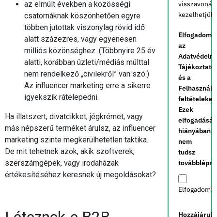
az elmúlt években a közösségi
visszavonás
kezelhetjük.
csatornáknak köszönhetően egyre
többen jutottak viszonylag rövid idő
Elfogadom
alatt százezres, vagy egyenesen
az
milliós közönséghez. (Többnyire 25 év
Adatvédelm
alatti, korábban üzleti/médiás múlttal
Tájékoztató
nem rendelkező „civilekről” van szó.)
és a
Az influencer marketing erre a sikerre
Felhasználá
igyekszik rátelepedni.
feltételeket.
Ezek
Ha illatszert, divatcikket, jégkrémet, vagy
elfogadásá
más népszerű terméket árulsz, az influencer
hiányában
marketing szinte megkerülhetetlen taktika.
nem
De mit tehetnek azok, akik szoftverek,
tudsz
szerszámgépek, vagy irodaházak
továbblépni.
értékesítéséhez keresnek új megoldásokat?
Elfogadom
*
Léteznek-e B2B
Hozzájárulo