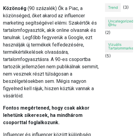
(3)
Trend
Közönség
(90 százalék) Ők a Piac, a
közönséged, őket akarod az influencer
Uncategorized
marketing segítségével elérni. Szakértők és
@hu
tartalomfogyasztók, akik online olvasnak és
(2)
tanulnak. Legfőbb fegyverük a Google, ezt
használják új termékek felfedezésére,
Vizuális
Tartalommarket
termékértékelések olvasására,
(5)
tartalomfogyasztásra. A 90-es csoportba
tartozók jellemzően nem publikálnak semmit,
nem vesznek részt túlságosan a
beszélgetésekben sem. Mégis nagyon
figyelned kell rájuk, hiszen köztük vannak a
vásárlóid.
Fontos megértened, hogy csak akkor
lehetünk sikeresek, ha mindhárom
csoporttal foglalkozunk.
Influencer és influencer között különbség