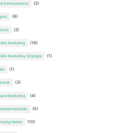
(2)
ső Kommunikáció
(6)
gírás
(2)
iníció
(16)
itális Marketing
(1)
itális Marketing-Stratégia
(1)
éb
(3)
közök
(4)
ound Marketing
(5)
esőoptimalizálás
(10)
össégi Média