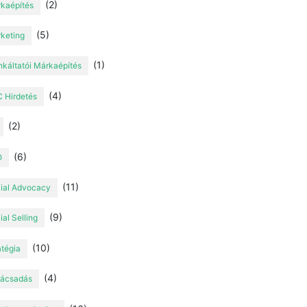
(2)
kaépítés
(5)
keting
(1)
káltatói Márkaépítés
(4)
 Hirdetés
(2)
(6)
O
(11)
ial Advocacy
(9)
ial Selling
(10)
atégia
(4)
ácsadás