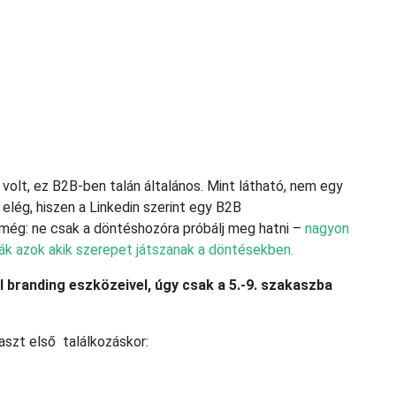
 volt, ez B2B-ben talán általános. Mint látható, nem egy
lég, hiszen a Linkedin szerint egy B2B
 még: ne csak a döntéshozóra próbálj meg hatni –
nagyon
gák azok akik szerepet játszanak a döntésekben.
 branding eszközeivel, úgy csak a 5.-9. szakaszba
aszt első találkozáskor: