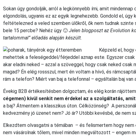
Sokan úgy gondolják, arról a legkönnyebb írni, amit mindennap 
elgondolás, ugyanis ez az egyik legnehezebb. Gondold el, úgy 
feltételezned a veled szemben ülőkről, ők nem tudnak szinte 
bele 15 percbe? Nehéz ügy 🙂
Jelen blogposzt az Evolution ko
tartalommal” előadás alapján készült.
Képzeld el, hogy
mehettek a feleségeddel/férjeddel aznap este. Egyszer csak m
akar eladni neked – azzal a szöveggel, hogy csak neked csak 
magad? Én elég rossszul, mert én voltam a hívó, és rámcsapták
rám a telefon? Miért van baj a telefonnal – egyáltalán baj van 
Évekig B2B értékesítésben dolgoztam, és elég korán rájötte
cégemen) kívül senkit nem érdekel az a szolgáltatás, amit
a baj? Átmentem a klasszikus úton. Célközönség? A perszoná
kedvezmény jó üzenet nem? Jó ár? Utóbbi kevésbé, de nem sz
Elkezdtem olvasgatni a témában – és felismertem hogy nem 
nem vásárolnak tőlem, mivel minden megváltozott – engem még