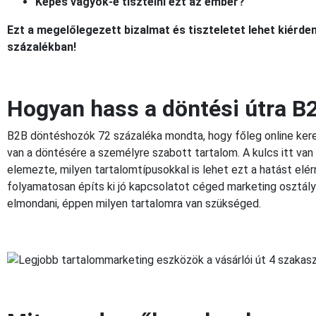
Képes vagyok-e tisztelni ezt az ember?
Ezt a megelőlegezett bizalmat és tiszteletet lehet kiérdeme
százalékban!
Hogyan hass a döntési útra B
B2B döntéshozók 72 százaléka mondta, hogy főleg online kere
van a döntésére a személyre szabott tartalom. A kulcs itt van
elemezte, milyen tartalomtípusokkal is lehet ezt a hatást elérn
folyamatosan építs ki jó kapcsolatot céged marketing osztályá
elmondani, éppen milyen tartalomra van szükséged.