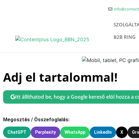
info@content
SZOLGÁLT
B2B RING
Adj el tartalommal!
Itt állíthatod be, hogy a Google kereső elöl hozza a 
Megosztás / Összefoglalás:
ChatGPT
Perplexity
WhatsApp
LinkedIn
X
Gr