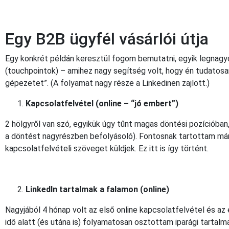
Egy B2B ügyfél vásárlói útja
Egy konkrét példán keresztül fogom bemutatni, egyik legnagy
(touchpointok) – amihez nagy segítség volt, hogy én tudatosa
gépezetet”. (A folyamat nagy része a Linkedinen zajlott.)
Kapcsolatfelvétel (online – “jó embert”)
2 hölgyről van szó, egyikük úgy tűnt magas döntési pozícióban,
a döntést nagyrészben befolyásoló). Fontosnak tartottam már
kapcsolatfelvételi szöveget küldjek. Ez itt is így történt.
LinkedIn tartalmak a falamon (online)
Nagyjából 4 hónap volt az első online kapcsolatfelvétel és az
idő alatt (és utána is) folyamatosan osztottam iparági tartalma