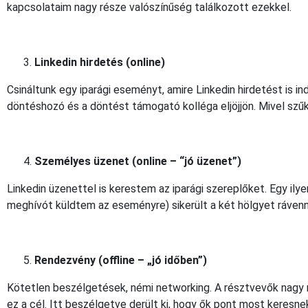
kapcsolataim nagy része valószínűség találkozott ezekkel.
Linkedin hirdetés (online)
Csináltunk egy iparági eseményt, amire Linkedin hirdetést is ind
döntéshozó és a döntést támogató kolléga eljöjjön. Mivel szűke
Személyes üzenet (online – “jó üzenet”)
Linkedin üzenettel is kerestem az iparági szereplőket. Egy ily
meghívót küldtem az eseményre) sikerült a két hölgyet rávenne
Rendezvény (offline – „jó időben”)
Kötetlen beszélgetések, némi networking. A résztvevők nagy 
ez a cél. Itt beszélgetve derült ki, hogy ők pont most keresne