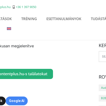
plus.hu
+36 1 397 9050
ATÁSOK
TRÉNING
ESETTANULMÁNYOK
TUDÁST
KE
contentplus.hu-s találatokat
RO
Aud
B2B
ok
Google AI