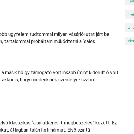
Tar
Tre
Unc
obb ügyfelem tudtommal milyen vásárlói utat járt be
n, tartalommal próbáltam működtetni a “sales
Viz
 a másik hölgy támogató volt inkább (mint kiderült ő volt
 akkor is, hogy mindenkinek személyre szabott
 első klasszikus “ajánlatkérés + megbeszélés” között. Ez
kat, átlagban talán heti hármat. Első szintű