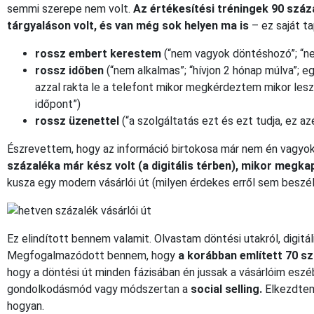
semmi szerepe nem volt.
Az értékesítési tréningek 90 száz
tárgyaláson volt, és van még sok helyen ma is
– ez saját ta
rossz embert kerestem
(“nem vagyok döntéshozó”; “
rossz időben
(“nem alkalmas”; “hívjon 2 hónap múlva”; e
azzal rakta le a telefont mikor megkérdeztem mikor lesz
időpont”)
rossz üzenettel
(“a szolgáltatás ezt és ezt tudja, ez azé
Észrevettem, hogy az információ birtokosa már nem én vagyo
százaléka már kész volt (a digitális térben), mikor megka
kusza egy modern vásárlói út (milyen érdekes erről sem beszél
Ez elindított bennem valamit. Olvastam döntési utakról, digitáli
Megfogalmazódott bennem, hogy
a korábban említett 70 s
hogy a döntési út minden fázisában én jussak a vásárlóim eszéb
gondolkodásmód vagy módszertan a
social selling.
Elkezdtem
hogyan.