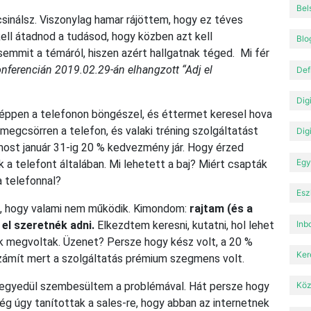
Bel
csinálsz. Viszonylag hamar rájöttem, hogy ez téves
kell átadnod a tudásod, hogy közben azt kell
Blo
semmit a témáról, hiszen azért hallgatnak téged. Mi fér
nferencián 2019.02.29-án elhangzott “Adj el
Def
Dig
 éppen a telefonon böngészel, és éttermet keresel hova
egcsörren a telefon, és valaki tréning szolgáltatást
Dig
most január 31-ig 20 % kedvezmény jár. Hogy érzed
Egy
 a telefont általában. Mi lehetett a baj? Miért csapták
a telefonnal?
Esz
m, hogy valami nem működik. Kimondom:
rajtam (és a
Inb
 el szeretnék adni.
Elkezdtem keresni, kutatni, hol lehet
k megvoltak. Üzenet? Persze hogy kész volt, a 20 %
Ker
ámít mert a szolgáltatás prémium szegmens volt.
egyedül szembesültem a problémával. Hát persze hogy
Köz
 úgy tanítottak a sales-re, hogy abban az internetnek