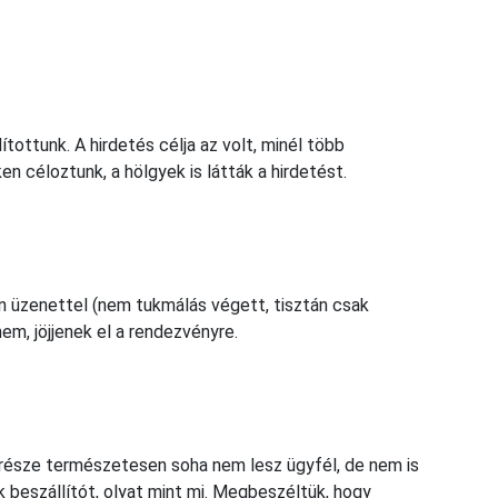
ítottunk. A hirdetés célja az volt, minél több
n céloztunk, a hölgyek is látták a hirdetést.
en üzenettel (nem tukmálás végett, tisztán csak
m, jöjjenek el a rendezvényre.
része természetesen soha nem lesz ügyfél, de nem is
k beszállítót, olyat mint mi. Megbeszéltük, hogy