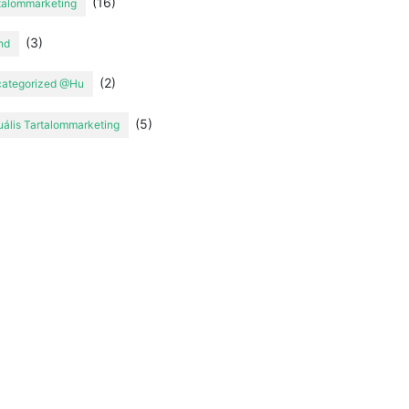
(16)
talommarketing
(3)
nd
(2)
ategorized @hu
(5)
uális Tartalommarketing