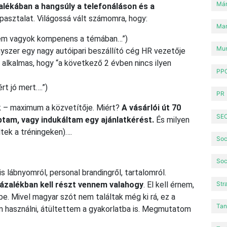
Már
alékában a hangsúly a telefonáláson és a
pasztalat. Világossá vált számomra, hogy:
Mar
nem vagyok kompenens a témában…”)
Mun
gyszer egy nagy autóipari beszállító cég HR vezetője
 alkalmas, hogy “a következő 2 évben nincs ilyen
PPC
rt jó mert….”)
PR
k – maximum a közvetítője. Miért?
A vásárlói út 70
SE
ptam, vagy indukáltam egy ajánlatkérést.
És milyen
tek a tréningeken)….
Soc
Soc
s lábnyomról, personal brandingről, tartalomról.
zázalékban kell részt vennem valahogy
. El kell érnem,
Str
e. Mivel magyar szót nem találtak még ki rá, ez a
Tan
 használni, átültettem a gyakorlatba is. Megmutatom