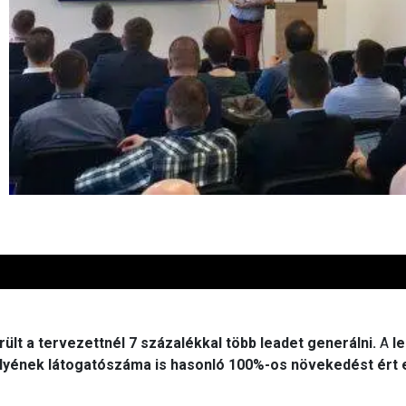
rült a tervezettnél 7 százalékkal több leadet generálni.
A
l
yének látogatószáma is hasonló 100%-os növekedést ért e