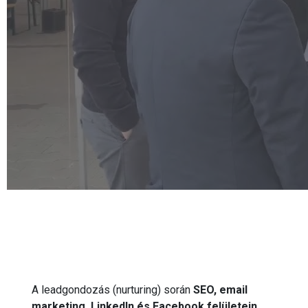
A leadgondozás (nurturing) során
SEO, email
marketing, LinkedIn és Facebook felületein