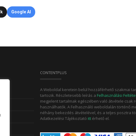
ok
Google AI
CONTENTPLUS
A Weboldal keretein belül hozzáférhető szakmai ta
tartozik. Részletesebb leírás a
Felhasználási Feltéte
megjelent tartalmak egészében való átvétele csak 
használhatók. A Felhasználó weboldalán történő meg
néhány bekezdés átvételével, és a teljes posztra tö
k
Adatkezelési Tájékoztató
itt
érhető el.