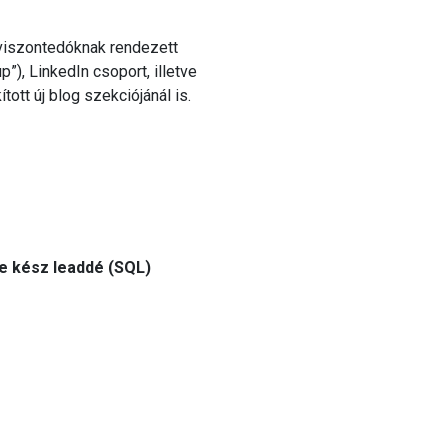
 viszontedóknak rendezett
”), LinkedIn csoport, illetve
ott új blog szekciójánál is.
re kész leaddé (SQL)