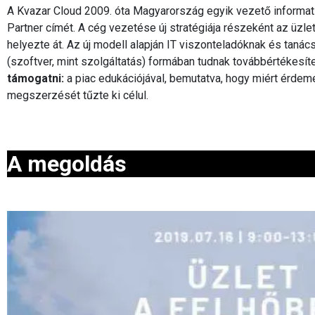
A Kvazar Cloud 2009. óta Magyarország egyik vezető informat
Partner címét. A cég vezetése új stratégiája részeként az üz
helyezte át. Az új modell alapján IT viszonteladóknak és tanác
(szoftver, mint szolgáltatás) formában tudnak továbbértékesít
támogatni:
a piac edukációjával, bemutatva, hogy miért érde
megszerzését tűzte ki célul.
A megoldás