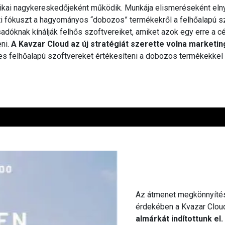
ikai nagykereskedőjeként működik. Munkája elismeréseként elny
leti fókuszt a hagyományos “dobozos” termékekről a felhőalapú s
sadóknak kínálják felhős szoftvereiket, amiket azok egy erre a c
eni.
A Kavzar Cloud az új stratégiát szerette volna market
mes felhőalapú szoftvereket értékesíteni a dobozos termékekke
Az átmenet megkönnyítés
érdekében a Kvazar Clou
almárkát indítottunk el.