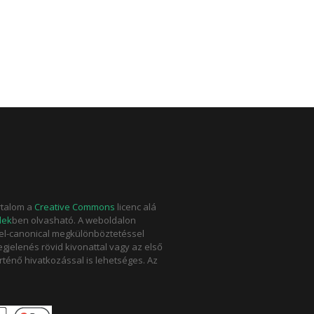
rtalom a
Creative Commons
licenc alá
lek
ben olvasható. A weboldalon
rel-canonical megkülönböztetéssel
jelenés rövid kivonattal vagy az első
rténő hivatkozással is lehetséges. Az