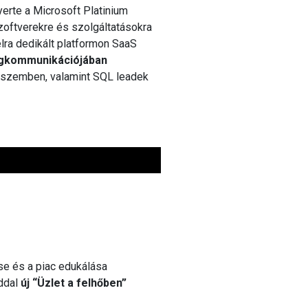
erte a Microsoft Platinium
zoftverekre és szolgáltatásokra
élra dedikált platformon SaaS
ingkommunikációjában
l szemben, valamint SQL leadek
e és a piac edukálása
ddal
új “Üzlet a felhőben”