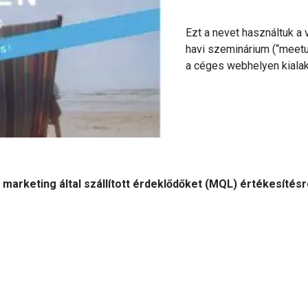
Ezt a nevet használtuk a
havi szeminárium (“meetup
a céges webhelyen kialakít
a
marketing által szállított érdeklődőket (MQL) értékesítés