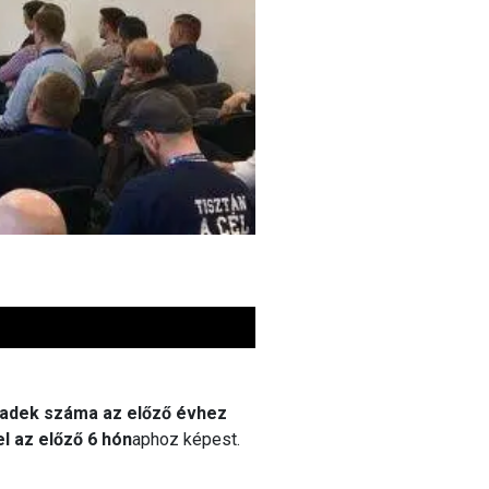
eadek száma az előző évhez
l az előző 6 hón
aphoz képest.