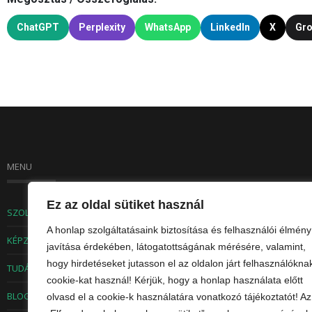
ChatGPT
Perplexity
WhatsApp
LinkedIn
X
Gr
MENU
Ez az oldal sütiket használ
SZOLGÁLTATÁSOK
A honlap szolgáltatásaink biztosítása és felhasználói élmény
KÉPZÉSEK
javítása érdekében, látogatottságának mérésére, valamint,
hogy hirdetéseket jutasson el az oldalon járt felhasználókna
TUDÁSTÁR
cookie-kat használ! Kérjük, hogy a honlap használata előtt
BLOG
olvasd el a cookie-k használatára vonatkozó tájékoztatót! Az