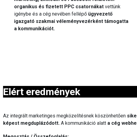
organikus és fizetett PPC csatornákat
vettünk
igénybe és a cég nevében fellépő
ügyvezető
igazgató szakmai véleményvezérként támogatta
a kommunikációt.
Elért eredmények
Az integrált marketinges megközelítésnek köszönhetően
sike
képest megduplázódott.
A kommunikáció alatt
a cég webhel
Megosztás / Összefoglalás: